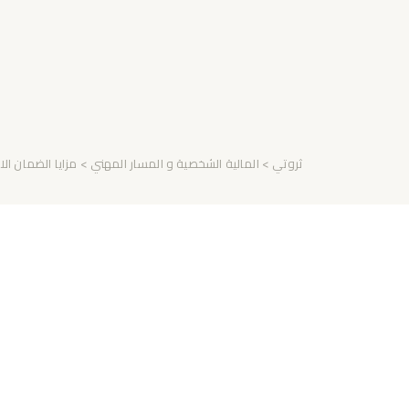
ثروتي
>
المالية الشخصية و المسار المهني
> مزايا الضمان الا