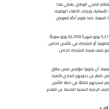
دار الألماني للنظام الصحي الوطني. يغطي هذا
سنانية، وزيارات الأطباء الروتينية،
 السينية. كما يقوم أيضًا بتعويض
الأشخاص العاملين الذين يحصلون على أكثر من 5,212 يورو شهرياً (62,550 يورو سنوياً)
قانونية أو الاشتراك في التأمين الخاص.
دفع نصف قيمة الاشتراك الخاص
عينة، أن يكونوا مؤمنين ضمن نطاق
غض النظر عن دخولهم المادي.الأفراد
تم تسجيلهم تلقائيًا في خطة التأمين
يف الرعاية الصحية الناجمة عن التقدم
انب
: