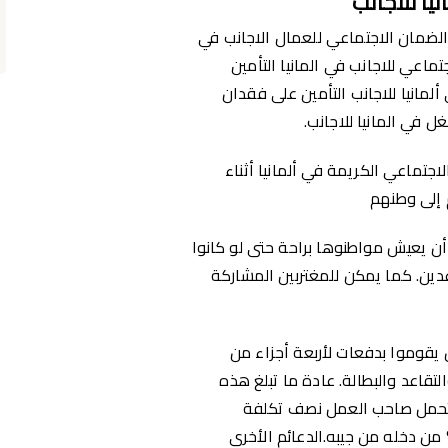
يا للاجانب
لضمان الاجتماعي للعمال الاجانب في
ماعي للاجانب في المانيا التأمين
ألمانيا للاجانب التأمين على فقدان
ل في المانيا للاجانب.
جتماعي الكريمة في ألمانيا أثناء
 إلى وطنهم
أن يعيش مواطنوها براحة حتى لو كانوا
ين. كما يمكن للمغتربين المشاركة
يقوموا بدفعات لأربعة أجزاء من
لتقاعد والبطالة. عادة ما تبلغ هذه
ي، ولكن يتحمل صاحب العمل نصف تكلفة
فعات، مما يعني أن الموظف يدفع فقط 20% من دخله من جيبه.الدعائم الأخرى