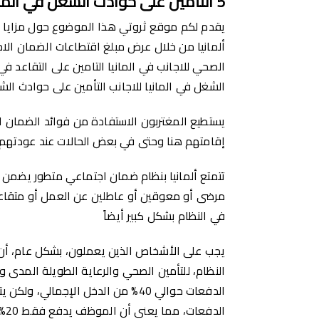
5
التأمين على حوادث الشغل في المان
يقدم لكم موقع ثروتي هذا الموضوع حول مزايا ا
ألمانيا من خلال عرض
مبلغ اقتطاعات الضمان الاجت
الصحي للاجانب في المانيا التامين على التقاعد في 
الشغل في المانيا للاجانب التأمين على حوادث الشغ
يستطيع المغتربون الاستفادة من فوائد الضمان الا
إقامتهم هنا وحتى في بعض الحالات عند عودتهم
تتمتع ألمانيا بنظام ضمان اجتماعي متطور يضمن 
مرضى أو معوقين أو عاطلين عن العمل أو متقاعد
في النظام بشكل كبير أيضاً
يجب على الأشخاص الذين يعملون، بشكل عام، أن 
النظام، للتأمين الصحي والرعاية الطويلة المدى وا
الدفعات حوالي 40% من الدخل الإجمال
الد