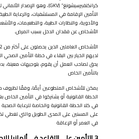
كرانكنفيرسيشونغ” (GKV)، وهو الإص
التأمين الإقامة في المستشفيات، والرعاية الطبية الأ
والأدوية، والنظارات الطبية، والتطعيمات، والأشعة
الأشخاص عن فقدان الدخل بسبب المرض.
لديهم الخيار بين البقاء في خطة التأمين الصحي ال
يحق لصاحب العمل أن يقوم، بتوجيهات معينة، ب
بالتأمين الخاص
يمكن للأشخاص المتطوعين أيضًا، وفقًا لظروف م
الخطة القانونية أو يشتركوا في التأمين الخاص ب
في كلا الخطة القانونية والخاصة للرعاية الصحية ي
على المسنين على المدى الطويل والتي تغطي تكال
في العمر أو الإعاقة
3
الت
أ
مين
على التقاعد في ألمانيا للاج