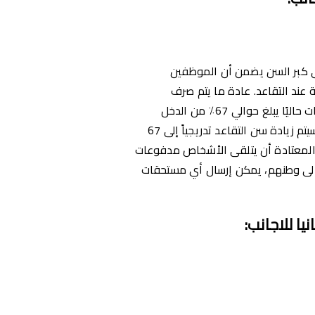
لى كبر السن يضمن أن الموظفين
ند التقاعد. عادة ما يتم صرف
الدفعات ابتداءً من سن 65، والحد الأقصى للدفعات حاليًا يبلغ حوالي 67٪ من الدخل
الصافي المتوسط خلال فترة العمل المضمونة. (سيتم زيادة سن التقاعد تدريجياً إلى 67
لة.)من الأمور غير المعتادة أن يتلقى الأشخاص مدفوعات
ن إلى وطنهم، يمكن إرسال أي مستحقات
يا للاجانب
: