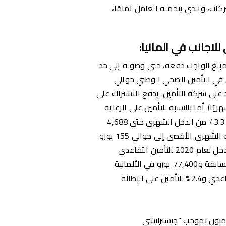
ات، والذي يتحمله العامل تمامًا،
لاجانب في المانيا
:
لمبلغ الواجب دفعه، حتى وصوله إلى حد
اك السنوي في التأمين الصحي الوطني حوالي
مد على شركة التأمين. يدفع الاشتراك على
56 يورو في السنة (4,688 يورو شهريًا). أما بالنسبة للتأمين على الرعاية
الطويلة المدى، فإن المدفوعات تكون 3.05٪ أو 3.3٪ من الدخل الشهري حتى 4,688
يورو (56,250 يورو سنويًا). يمكن أن يصل الاشتراك الشهري الأقصى إلى حوالي 155 يورو
شهريًا.تقدم الترجمة المطلوبة:الحدود السنوية للدخل لعام 2020 للتأمين التقاعدي
والبطالة هي 82,200 يورو في الألمانية الغربية السابقة و77,400 يورو في الألمانية
 الألمان مؤمنون بموجب “جيستزليشي