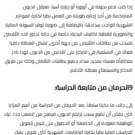
إذا كنت تحلم بجولة في أوروبا أو زيارة آسيا، تعرقل الديون
المتراكمة من أخذ إجازة طويلة من العمل نظرا لكثرة الفواتير
الشهرية الواجب سدادها، بالإضافة إلى ضرورة توفر السيولة المالية
والضرورية لتغطية تكاليف الرحلة، خاصة في حالة تجاوز الحد الأقصى
للسحب من بطاقات الائتمان. من جهة أخرى، تشكل العطلة حافزا
فعالا في الاستمرار في التركيز على التخلص من الديون. لهذا بادر
بمكافأة نفسك بمجرد سداد جميع بطاقات الائتمان وذلك عن طريق
الادخار والاستمتاع بعطلة الأحلام
9الحرمان من متابعة الدراسة:
إلى جانب ما ذكرنا سابقا، يعد الحرمان من الدراسة من أهم المزايا
التي يمكن أن تضيع بسبب تراكم الديون، فيصبح من الصعب جدا، ترك
الوظيفة للعودة إلى الجامعة أو الحصول على قرض لتمويل
الدراسات العليا نظرا لكثرة الالتزامات الشهرية التي تفرض عليك