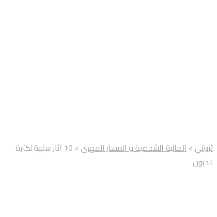
ثروتي
>
المالية الشخصية و المسار المهني
> 10 آثار سلبية لكثرة
الديون