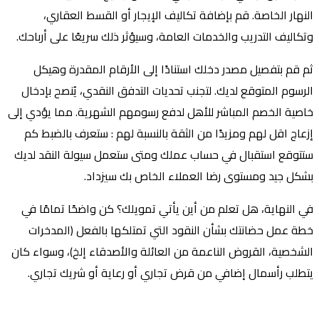
النهار الخاصة. قم بإضافة تكاليف الإيجار أو القسط العقاري،
وتكاليف التدريب والخدمات العامة، وسيؤثر ذلك سريعًا على أرباحك.
ثم قم بتفصيل مصدر دخلك استنادًا إلى الأرقام المقدرة وهيكل
الرسوم المتوقع لديك. لتجنب تحديات التدفق النقدي، يُنصح بإدخال
خاصية الخصم المباشر للأهل لدفع رسومهم الشهرية. مما يؤدي إلى
إزعاج اقل لهم ومزيدًا من الثقة بالنسبة لهم : ستعرف بالضبط كم
ستتوقع استقبال في حساب عملك ومتى ستعمل سيولة النقد لديك
بشكل جيد ومستوى رضا العملاء الخاص بك سيزداد.
في النهاية، هل تعلم من أين يأتي تمويلك؟ كن واضحًا تمامًا في
خطة عمل حضانتك بشأن النقود التي تمتلكها بالفعل (المدخرات
الشخصية، القروض الناعمة من العائلة والأصدقاء إلخ)، وسواء كان
يتطلب رأسمال إضافي من قرض تجاري أو رعاية أو شريك تجاري.