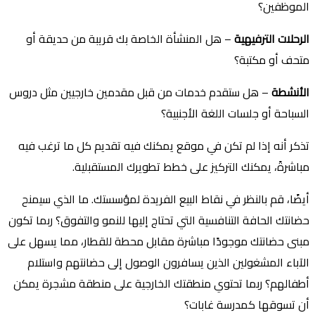
الموظفين؟
الرحلات الترفيهية
– هل المنشأة الخاصة بك قريبة من حديقة أو
متحف أو مكتبة؟
الأنشطة
– هل ستقدم خدمات من قبل مقدمين خارجيين مثل دروس
السباحة أو جلسات اللغة الأجنبية؟
تذكر أنه إذا لم تكن في موقع يمكنك فيه تقديم كل ما ترغب فيه
مباشرةً، يمكنك التركيز على خطط تطويرك المستقبلية.
أيضًا، قم بالنظر في نقاط البيع الفريدة لمؤسستك. ما الذي سيمنح
حضانتك الحافة التنافسية التي تحتاج إليها للنمو والتفوق؟ ربما تكون
مبنى حضانتك موجودًا مباشرة مقابل محطة للقطار، مما يسهل على
الآباء المشغولين الذين يسافرون الوصول إلى حضانتهم واستلام
أطفالهم؟ ربما تحتوي منطقتك الخارجية على منطقة مشجرة يمكن
أن تسوقها كمدرسة غابات؟