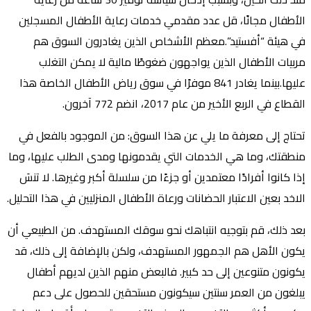
الأطفال مجانًا، قل عدد مقدمي خدمات رعاية الأطفال المسجلين
في هيئة “أفستيد”.معظم الأشخاص الذين يغادرون السوق هم
مربيات الأطفال الذين يواجهون ضغوطًا مالية لا يمكن التغلب
عليها.بينما يغادر 841 موفرًا في سوق رياض الأطفال الخاصة هذا
القطاع في الربع الأخير من عام 2017، انضم 772 آخرون.
تحتاج إلى معرفة ما يلي عن هذا السوق: من الموجود بالفعل في
منطقتك، وما هي الخدمات التي يقدمونها ومدى الطلب عليها، وما
إذا كانوا أفرادًا معتمدين أو جزءًا من سلسلة أكبر وغيرها. لا تنسَ
الاخد بعين الاعتبار الحضانات ورعاة الأطفال المنزليين في هذا التحليل.
بعد ذلك، قم بتوجيه انتباهك نحو سوقك المستهدف. من الطبيعي أن
يكون الأهل هم الجمهور المستهدف، ولكن بالإضافة إلى ذلك، قد
يكونون متنوعين إلى حد كبير. فالبعض منهم الذين لديهم أطفال
يبلغون من العمر سنتين سيكونون مستحقين للحصول على دعم