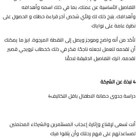
التفاصيل الأساسية عن عملك، بما في ذلك اسمه وأهدافه
وأهدافك. يتيح ذلك لك ولأي شخص آخر قراءة خطتك و الحصول على
نظرة عامة على نواياك
تأكد من أنه واضح وموجز ويصل إلى النقطة المرجوة. ابرز ما يمكنك
أن تقدمه للعمل لجعله ناجحًا: فكر في ذلك كخطاب ترويجي قصير
تقدمه. اترك التفاصيل الدقيقة لاحقًا
4
نبذة عن الشركة
دراسة جدوى حضانة الاطفال باقل التكاليف4
أنت تسعى لإقناع وإثارة إعجاب المستثمرين والشركاء المحتملين
لمساعدتهم على فهم رحلتك وأن يثقوا فيك