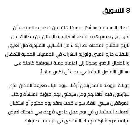
8
التسويق
خطتك التسويقية ستشكل قسمًا هامًا من خطة عملك. يجب أن
تكون في صميم هذه الخطة استراتيجية للإعلان عن حضانتك قبل
تاريخ الافتتاح المخطط له. ابتداءً من الأساليب التقليدية مثل تعليق
اللافتات خارج المبنى وتوزيع النشرات في الجمعيات المحلية للأطفال
والأطفال الرضع، وصولاً إلى اعتماد حملة تسويقية كاملة على
وسائل التواصل الاجتماعي، يجب أن تكون مبادراً.
جولات الروضة لا تقدر بثمن أيضًا. سيود الآباء معرفة المكان الذي
سيتركون فيه أطفالهم ومن سيعتني بهم: فرؤية المنشأة ولقاء
الموظفين سيبني الثقة. سواء قمت بعقد يوم مفتوح أو استقبال
العملاء المحتملين في يوم عمل عادي، فهذه هي فرصتك لعرض
مرافقك ومشاركة نهجك الشخصي في الرعاية الطفولية.