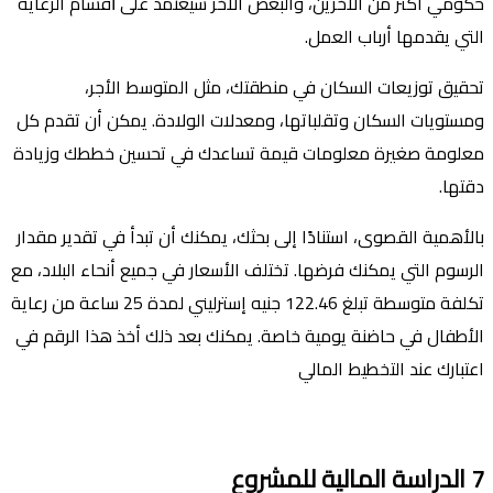
حكومي أكثر من الآخرين، والبعض الآخر سيعتمد على ﺃقسام الرعاية
التي يقدمها أرباب العمل.
تحقيق توزيعات السكان في منطقتك، مثل المتوسط الأجر،
ومستويات السكان وتقلباتها، ومعدلات الولادة. يمكن أن تقدم كل
معلومة صغيرة معلومات قيمة تساعدك في تحسين خططك وزيادة
دقتها.
بالأهمية القصوى، استنادًا إلى بحثك، يمكنك أن تبدأ في تقدير مقدار
الرسوم التي يمكنك فرضها. تختلف الأسعار في جميع أنحاء البلاد، مع
تكلفة متوسطة تبلغ 122.46 جنيه إسترليني لمدة 25 ساعة من رعاية
الأطفال في حاضنة يومية خاصة. يمكنك بعد ذلك أخذ هذا الرقم في
اعتبارك عند التخطيط المالي
7
الدراسة المالية للمشروع