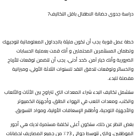
دراسة جدوى حضانة الاطفال باقل التكاليف7
خطة عمل قوية يجب أن تكون مليئة بالجداول المعلوماتية لتوجيهك
وتطمئن المستثمرين المحتملين و أنك قمت بعملية الحسابات
الضرورية وأنك خيار آمن. كحد أدنى، يجب أن تتضمن توقعات للأرباح
والخسائر وتوقعات لتدفق النقد للسنوات الثلاثة الأولى، وميزانية
مفصلة للبدء.
ستشمل تكاليف البدء شراء المعدات التي تتراوح بين الأثاث والألعاب
والكتب، ومعدات اللعب في الهواء الطلق، وأجهزة الكمبيوتر
والأجهزة اللوحية، وأطقم الإسعافات الأولية، ومواد التسويق.
بغض النظر عن ذلك، ستكون أعلى تكلفة مستمرة لديك هي أجور
الموظفين، والتي تتوسط حوالي 73٪ من جميع المصاريف لحضانات