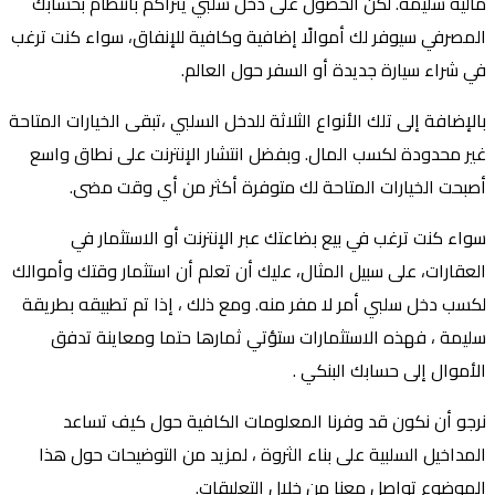
مالية سليمة. لكن الحصول على دخل سلبي يتراكم بانتظام بحسابك
المصرفي سيوفر لك أموالًا إضافية وكافية للإنفاق، سواء كنت ترغب
في شراء سيارة جديدة أو السفر حول العالم.
بالإضافة إلى تلك الأنواع الثلاثة للدخل السلبي ،تبقى الخيارات المتاحة
غير محدودة لكسب المال. وبفضل انتشار الإنترنت على نطاق واسع
أصبحت الخيارات المتاحة لك متوفرة أكثر من أي وقت مضى.
سواء كنت ترغب في بيع بضاعتك عبر الإنترنت أو الاستثمار في
العقارات، على سبيل المثال، عليك أن تعلم أن استثمار وقتك وأموالك
لكسب دخل سلبي أمر لا مفر منه. ومع ذلك ، إذا تم تطبيقه بطريقة
سليمة ، فهذه الاستثمارات ستؤتي ثمارها حتما ومعاينة تدفق
الأموال إلى حسابك البنكي .
نرجو أن نكون قد وفرنا المعلومات الكافية حول كيف تساعد
المداخيل السلبية على بناء الثروة ، لمزيد من التوضيحات حول هذا
الموضوع تواصل معنا من خلال التعليقات.