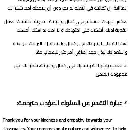
المنزلية. إن تفانيك في التعلم لم يمر دون أن يلاحظه أحد. شكرا لك
يعكس جهدك المستمر في إكمال واجباتك المنزلية أخلاقيات العمل
القوية لديك. أشكرك على اجتهادك والتزامك بدراستك. أحسنت
شكرًا لك على اجتهادك في إكمال واجباتك. إن التزامك بدراستك
واستعدادك لبذل جهد إضافي أمر مثير للإعجاب حقًا.
أنا معجب باجتهادك وتفانيك في إكمال واجباتك. شكرا لك على
مجهودك المتميز
4
عبار
ة
التقدير
عن السلوك المؤدب
مترجمة
:
Thank you for your kindness and empathy towards your
classmates.
Your compassionate nature and willingness to help