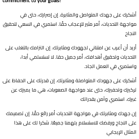
commitment to your goals!
أشكرك على جهدك المتواصل والمثابرة. إن إصرارك، حتى في
مواجهة التحديات، أمر مثير للإعجاب حقًا. استمري في السعي لتحقيق
النجاح
أريد أن أعرب عن امتناني لجهودك ومثابرتك. إن التزامك بالتغلب على
التحديات وتحقيق أهدافك، أمر جميل حقا. لا تستسلمي أبدا،
واستمري في العمل الجاد.
أشكرك على جهودك المتواصلة ومثابرتك. إن قدرتك على الحفاظ على
تركيزك وتحفيزك، حتى عند مواجهة الصعوبات، هي ما يميزك عن
غيرك. استمري وآمن بقدراتك
إن جهدك ومثابرتك في مواجهة التحديات أمر رائع حقًا. إن تصميمك
على النجاح ورفضك للاستسلام يلهمنا جميعًا. شكرا لك على هذا
المثال الإيجابي