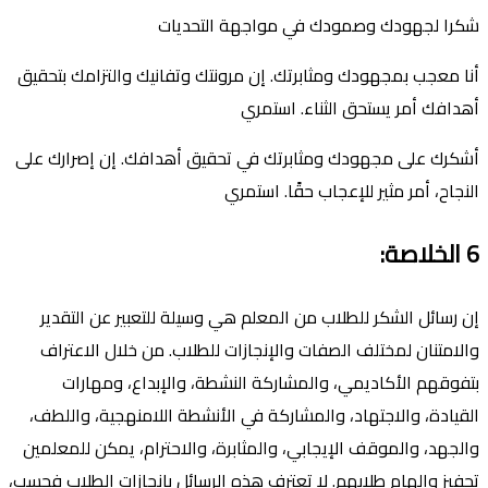
شكرا لجهودك وصمودك في مواجهة التحديات
أنا معجب بمجهودك ومثابرتك. إن مرونتك وتفانيك والتزامك بتحقيق
أهدافك أمر يستحق الثناء. استمري
أشكرك على مجهودك ومثابرتك في تحقيق أهدافك. إن إصرارك على
النجاح، أمر مثير للإعجاب حقًا. استمري
6
الخلاصة
:
إن رسائل الشكر للطلاب من المعلم هي وسيلة للتعبير عن التقدير
والامتنان لمختلف الصفات والإنجازات للطلاب. من خلال الاعتراف
بتفوقهم الأكاديمي، والمشاركة النشطة، والإبداع، ومهارات
القيادة، والاجتهاد، والمشاركة في الأنشطة اللامنهجية، واللطف،
والجهد، والموقف الإيجابي، والمثابرة، والاحترام، يمكن للمعلمين
تحفيز وإلهام طلابهم. لا تعترف هذه الرسائل بإنجازات الطلاب فحسب،