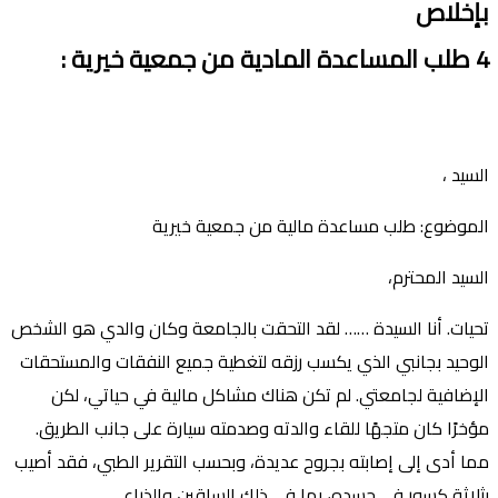
بإخلاص
4
طلب
ال
مساعدة
المادية
من جمعية خيرية
:
السيد ،
الموضوع: طلب مساعدة مالية من جمعية خيرية
السيد المحترم،
تحيات. أنا السيدة …… لقد التحقت بالجامعة وكان والدي هو الشخص
الوحيد بجانبي الذي يكسب رزقه لتغطية جميع النفقات والمستحقات
الإضافية لجامعتي. لم تكن هناك مشاكل مالية في حياتي، لكن
مؤخرًا كان متجهًا للقاء والدته وصدمته سيارة على جانب الطريق.
مما أدى إلى إصابته بجروح عديدة، وبحسب التقرير الطبي، فقد أصيب
بثلاثة كسور في جسده، بما في ذلك الساقين والذراع.