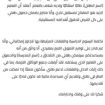
[اسم الطفل]، طالبًا استثنائيًا ولديه شغف بالتعلم. أعتقد أن التعليم
الجيد هو المفتاح لمستقبل ناجح، وأنا ملتزم بضمان حصول طفلي
على كل الفرص لتحقيق ﺃهدافه المستقبلية.
تكلفة الرسوم الدراسية والنفقات المرتبطة بها تتجاوز إمكانياتي، وأنا
غير قادر على توفير التمويل اللازم بمفردي. أنا واثق من أنه
بمساعدتكم، سيتمكن طفلي من الالتحاق بـ [اسم المدرسة] والحصول
على التعليم الذي يستحقه. لقد أرفقت جميع الوثائق اللازمة، بما في
ذلك إثبات الدخل والنفقات، لدعم طلبي. سأكون ممتنًا إذا تمكنت من
النظر في طلبي وتقديم أي مساعدة مالية قد تكون قادرًا على
تقديمها.
شكرا لك على وقتك واحترامك.