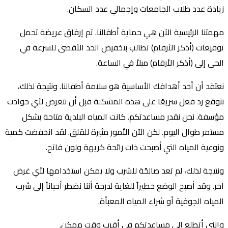
زيادة عدد طلاب الجامعات وإجمالي عدد السكان.
مهمتنا الرئيسية الآن هي حماية أطفالنا. تم إرفاق عريضة تحمل
توقيعات (أذكر الأرقام) تطالب بتخفيض الحد الأقصى للسرعة في
الحي إلى (أذكر الأرقام) ميلاً في الساعة.
نعتقد أن أحد أهدافك الأساسية هو سلامة أطفالنا. ونتيجة لذلك،
نتوقع رد فعل سريعًا على هذه المشكلة قبل أن نتعرض لأي حوادث
مؤسفة. نحن نقدر مساعدتكم. كانت المياه البلدية متاحة بشكل
مستمر طوال اليوم. لكن الآن الأمور مثيرة للقلق. لقد انخفضت كمية
ونوعية المياه التي ﺃصبحت ذات رائحة كريهة ولون فاتح.
ونتيجة لذلك، لم تعد صالحًة للشرب ولا يمكن استخدامها لأي غرض
آخر. وقد أصبح الوضع خطيراً للغاية لدرجة أننا نضطر أحياناً إلى شرب
المياه الجوفية أو شراء المياه المعبأة.
وإنني أتطلع إلى مساعدتكم في أقرب وقت ممكن.