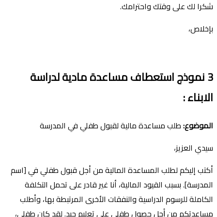
شكرا لك على وقتك واحترامك.
بإخلاص،
3
نموذج
استعطاف
مساعدة ما
دية
لدراسة
الابناء
:
الموضوع
:
طلب مساعدة مالية لقبول طفلي في المدرسة
سيدي العزيز،
أكتب إليكم لطلب المساعدة المالية من أجل قبول طفلي في [اسم
المدرسة]. بسبب القيود المالية، أنا غير قادر على تحمل التكلفة
الكاملة للرسوم الدراسية والنفقات الأخرى المرتبطة بها، وأطلب
مساعدتكم من ﺃجل حصول طفلي على تعليم جيد. لقد كان طفلي،