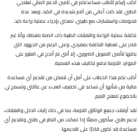
أكتب إليكم لأطلب مساعدتكم في تأمين الدعم المالي لعلاجي
الطبي. لقد كنت أعاني من آلام شديدة في الكبد، وبعد عدة
فحوصات واستشارات مع طبيبي، نصحني بإجراء عملية زراعة كبد.
تكلفة عملية الزراعة والنفقات الطبية ذات الصلة باهظة، وأنا غير
قادر على تغطية التكلفة بمفردي. وعلى الرغم من الجهود التي
بذلتها لتأمين التمويل الضروري، إلا أنني لم أنجح في العثور على
الموارد اللازمة لدفع تكاليف هذە العملية.
أكتب لكم هذا الخطاب على أمل أن تتمكن من تقديم أي مساعدة
مالية من شأنها أن تساعد في تخفيف العبء عن عائلتي وتسمح لي
بالخضوع للعلاج اللازم.
لقد أرفقت جميع الوثائق اللازمة، بما في ذلك إثبات الدخل والنفقات،
لدعم طلبي. سأكون ممتنًا إذا تمكنت من النظر في طلبي وتقديم أي
مساعدة قد تكون قادرًا على تقديمها.