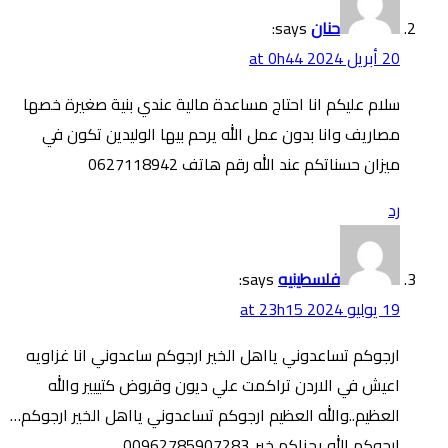
حنان
says:
20 أبريل 2024 at 0h44
سلام عليكم انا احتاج مساعدة مالية عندي بنية صغيرة خصها
مصاريف وانا بدون عمل الله يرحم بيها الوليدين تكون في
ميزان حسناتكم عند الله رقم هاتف 0627118942
رد
فلسطينيه
says:
19 يوليو 2024 at 23h15
ارجوكم تساعدوني يااهل الخير ارجوكم ساعدوني انا غزاويه
اعيش في الاردن تراكمت علي ديون وقروض كتييير والله
العظيم..والله العظيم ارجوكم تساعدوني يااهل الخير ارجوكم…
ارجوكم الله يجزاكم خير..00962785907283