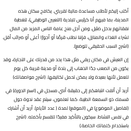
أكتب إليكم لأطلب مساعدة مالية لقريتي. يكافح سكان هذه
المدينة، بما فيهم أنا كرئيس للبلدية (التعيين الوظيفي)، لتغطية
نفقاتهم بدخل ضئيل. ومن أجل منح عامة الناس المزيد من المال
لشراء الغذاء والمنازل، فإننا نطلب قرضًا أو أجورًا أعلى أو ضرائب أقل.
(اشرح السبب الحقيقي للوضع).
إن العيش في مكان ريفي مثل هذا يحد من قدرتك على التجارة، وقد
يكون من الصعب جدًا الذهاب إلى بلدة أو مدينة قريبة كل يوم
للعمل لأنها بعيدة ولا يمكن تحمل تكاليفها. (اشرح مواصفاتك)
أريد أن ألفت انتباهكم إلى حقيقة أنني مسجل في (اسم الدورة) في
قسمك ذو السمعة الطيبة. كما تعلمون، سيتم عقد ندوة حول
(تفاصيل الموضوع) في (الموقع) لمدة ( عدد الأيام). أريد أن أشارك
في نفس النشاط. سيكون بالتأكيد مفيدًا للقسم بأكمله. (اشرح
باستخدام كلماتك الخاصة.)