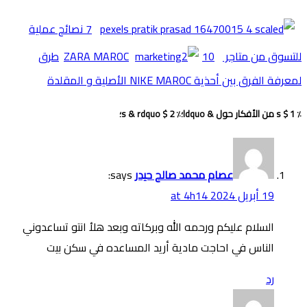
7 نصائح عملية
للتسوق من متاجر ZARA MAROC
10طرق
لمعرفة الفرق بين أحذية NIKE MAROC اﻷصلية و المقلدة
٪ 1 $ s من الأفكار حول & ldquo؛٪ 2 $ s & rdquo؛
عصام محمد صالح حيدر
says:
19 أبريل 2024 at 4h14
السلام عليكم ورحمه الله وبركاته وبعد هلأ انتو تساعدوني
الناس في احاجت مادية أريد المساعده في سكن بيت
رد