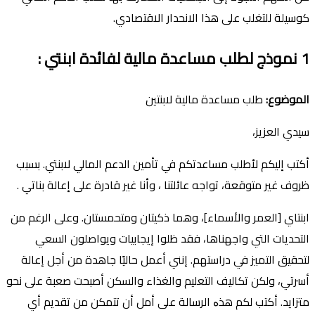
كوسيلة للتغلب على هذا الانحدار الاقتصادي.
1
نموذج لطلب مساعدة مالية لفائدة ابنتي
:
الموضوع
:
طلب مساعدة مالية لابنتين
سيدي العزيز،
أكتب إليكم لأطلب مساعدتكم في تأمين الدعم المالي لابنتي. بسبب
ظروف غير متوقعة، تواجه عائلتنا ، وأنا غير قادرة على إعالة بناتي .
ابنتاي [العمر والأسماء]، وهما ذكيتان ومتحمستان. وعلى الرغم من
التحديات التي واجهناها، فقد ظلوا إيجابيات ويواصلون السعي
لتحقيق التميز في دراستهم. إنني أعمل حاليًا جاهدة من أجل إعالة
أسرتي، ولكن تكاليف التعليم والغذاء والسكن أصبحت صعبة على نحو
متزايد. أكتب لكم هذە الرسالة على أمل أن تتمكن من تقديم أي