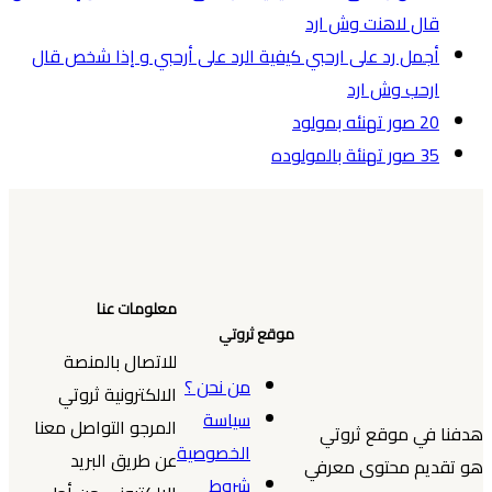
قال لاهنت وش ارد
أجمل رد على ارحبي كيفية الرد على أرحبي و إذا شخص قال
ارحب وش ارد
20 صور تهنئه بمولود
35 صور تهنئة بالمولوده
معلومات عنا
موقع ثروتي
للاتصال بالمنصة
من نحن ؟
الالكترونية ثروتي
سياسة
المرجو التواصل معنا
هدفنا في موقع ثروتي
الخصوصية
عن طريق البريد
هو تقديم محتوى معرفي
شروط