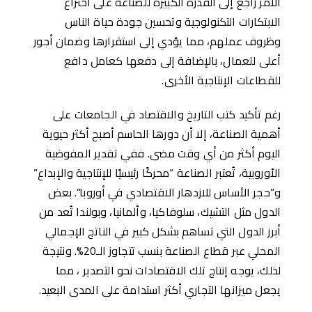
اﻷمر راجع إلى القدرة الكبيرة للصناعة على اختراع
الابتكارات التكنولوجية وتحسين جودة حياة الناس
وظروف عملهم، مما يؤدي إلى استقرارها وضمان أجور
أعلى للعمال، بالإضافة إلى دفعها كعامل دافع
للقطاعات الإنتاجية الأخرى.
رغم تأكيد كتب التاريخ والاقتصاد في الجامعات على
أهمية الصناعة، إلا أن دورها الحاسم أصبح أكثر حيوية
اليوم أكثر من أي وقت مضى. ففي تقدير المفوضية
الأوروبية، تُعتبر الصناعة “محركًا رئيسيًا للإنتاجية والإبداع”
و”حجر الأساس للازدهار الاقتصادي في أوروبا”. بعض
الدول مثل التشيك، سلوفاكيا، وألمانيا، وبولندا تُعد من
أبرز الدول التي تساهم بشكل كبير في الناتج الإجمالي
المحلي عبر قطاع الصناعة بنسب تتجاوز الـ20%. ونتيجة
لذلك، يوجه إنتاج تلك الاقتصادات نحو التصدير ، مما
يجعل ميزانها التجاري أكثر استدامة على المدى البعيد.