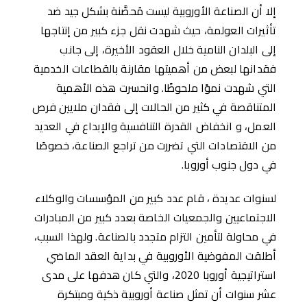
إلا أن الصناعة الأوروبية ليست مُحصَّنة بشكل جيد ضد
تأثيرات العولمة، حيث شهدت نقل جزء كبير من إنتاجها
إلى البلدان النامية خلال العقود الأخيرة، إلى جانب
فقدانها لبعض من أهميتها مقارنة بالقطاعات الخدمية
التي شهدت نموًا ملحوظًا. وانحسرت هذه الأهمية
المتناقصة في كثير من الحالات إلى فقدان ملايين فرص
العمل، و انخفاض القدرة التنافسية والإبداع في العديد
من الاقتصادات التي تضررت من تراجع الصناعة، خصوصًا
في دول جنوب أوروبا.
لسنوات عديدة ، قام عدد كبير من المؤسسات والوكلاء
الاجتماعيين والجمعيات الخاصة بعدد كبير من المبادرات
في محاولة لتأمين التزام متجدد بالصناعة. ولهذا السبب،
أطلقت المفوضية الأوروبية في بداية العقد الماضي
استراتيجية أوروبا 2020، والتي كان هدفها على مدى
عشر سنوات أن تمثل صناعة أوروبية ذكية ومبتكرة