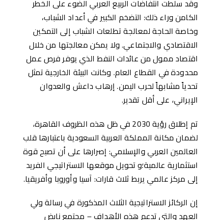
وقد سلطت انتفاضات الربيع العربي الضوء على الخطر
الكامن وراء ذلك: التضخم الكبير في أعداد الشباب،
وخاصة الحاجة لمعالجة تطلعات الشباب إلى التمكين
الاقتصادي والاجتماعي. ولا يمكن معالجتها من خلال
اقتصاد ممول من عائدات النفط الذي يوفر فرص عمل
محدودة في القطاع العام. وكانت البيئة الخارجية تمثل
تحدياً مشابهاً لحرب اليمن. إرهاب داعش والعدوان
الإيراني، على أقل تقدير.
تم إطلاق رؤية 2030 في ظل هذه الظروف القاهرة،
لضمان مكانة المملكة العربية السعودية باعتبارها قلب
العالمين العربي والإسلامي: إصرارها على أن تصبح قوة
استثمارية عالمية؛و تحويل موقعها الاستراتيجي الفريد
إلى مركز عالمي يربط ثلاث قارات: آسيا وأوروبا وأفريقيا.
إن الركائز الاستراتيجية الثلاث المذكورة في رسالة ولي
العهد والتي تدعم هذه الأهداف – مجتمع نابض