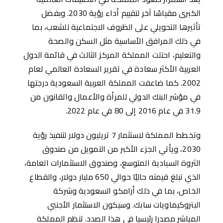
الكبرى مقياسًا آخر لتقييم أداء رؤية 2030. وبفضل
تأثيرها التحويلي على الظروف الاجتماعية للشعب، بما
في ذلك المرافق الأساسية مثل السكن والصحة
والتعليم، احتلت المملكة المركز الثالث في قائمة الدول
العربية الأكثر سعادة في تقرير السعادة العالمي لعام
2002. كما ضاعفت المملكة العربية السعودية درجتها
في مؤشر البنك الدولي للمرأة والأعمال والقانون من
31.9 في عام 2016 إلى 80 في عام 2022.
وتخطط المملكة لاستثمار 7 تريليون دولار لتنفيذ رؤية
2030، ويأتي الجزء الأكبر من التمويل من صندوق
الثروة السيادية المتوسع، وصندوق الاستثمارات العامة،
الذي تبلغ قيمته حاليًا حوالي 650 مليار دولار، والقطاع
الخاص، بما في ذلك أرامكو السعودية وشركة
البتروكيماويات سابك. وسيكون الاستثمار الأجنبي
المباشر مصدرا رئيسيا في هذا الصدد. تنظم المملكة