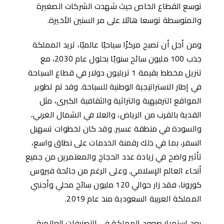
توسع القطاع الخاص حيث شهدت الشركات الصغيرة
والمتوسطة توسعا هائلا على مر السنين اﻷخيرة.
ومن أجل أن تصبح مركزًا سياحيًا عالميًا، تريد المملكة
جذب 100 مليون سائح سنويًا بحلول عام 2030، مع
تنزيل مخطط بقيمة 1 تريليون دولار في قطاع السياحة
في إطار الاستراتيجية الوطنية للسياحة. وقد تم تطوير
المواقع الترفيهية والتراثية والثقافية الكبرى، مثل
القدية بالقرب من الرياض، والعلا في الشمال الغربي،
والسودة في منطقة عسير. وقد كان لخطوات تسهيل
السفر، بما في ذلك رقمنة الخدمات على نطاق واسع،
تأثير واضح في زيادة عدد الحجاج والمعتمرين من جميع
أنحاء العالم الإسلامي. وعلى الرغم من جائحة فيروس
كورونا، فقد زار حوالي 120 مليون سائح محلي وأجنبي
المملكة العربية السعودية منذ عام 2019.
يعد استمرار صعود المملكة في التصنيفات العالمية