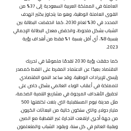
العاملة في المملكة العربية السعودية إلى 37% من
القوى العاملة الوطنية، وهو ما يتجاوز بكثير الهدف
المحدد في 30% لعام 2030. كما انخفضت البطالة بين
الشباب بشكل ملحوظ، وانخفض معدل البطالة الإجمالي
بنسبة 8%، أي أقل بنسبة 1% فقط من ﺃهداف رؤية
2023.
كما حققت رؤية 2030 تقدمًا ملموسًا في تحريك
الاقتصاد بعيدًا عن الاعتماد المفرط على النفط كمصدر
رئيسي للإيرادات الوطنية. وقد ساعد النمو الاقتصادي
للمملكة في أعقاب الوباء العالمي بشكل خاص على
تحقيق الأهداف المرجوة في مشاريع التنمية الضخمة،
مثل مدينة نيوم المستقبلية التي بلغت تكلفتها 500
مليار دولار، والتي ستكون خالية من انبعاثات الكربون.
من جهة ﺃخرى ارتفعت التجارة غير النفطية مع الصين
وبقية العالم في كل سنة. ويقود الشباب والمتعلمون