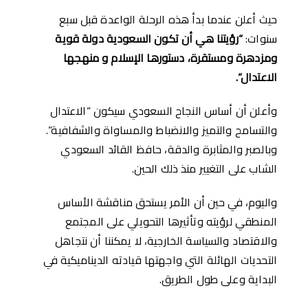
حيث أعلن عندما بدأ هذه الرحلة الواعدة قبل سبع
سنوات:
“
رؤيتنا هي أن تكون السعودية
دولة
قوية
ومزدهرة ومستقرة، دستورها الإسلام و منهجها
الاعتدال
“.
وأعلن أن أساس النجاح السعودي سيكون “الاعتدال
والتسامح والتميز والانضباط والمساواة والشفافية”.
وبالصبر والمثابرة والدقة، حافظ القائد السعودي
الشاب على التغيير منذ ذلك الحين.
واليوم، في حين أن الأمر يستحق مناقشة الأساس
المنطقي لرؤيته وتأثيرها التحويلي على المجتمع
والاقتصاد والسياسة الخارجية، لا يمكننا أن نتجاهل
التحديات الهائلة التي واجهتها قيادته الديناميكية في
البداية وعلى طول الطريق.