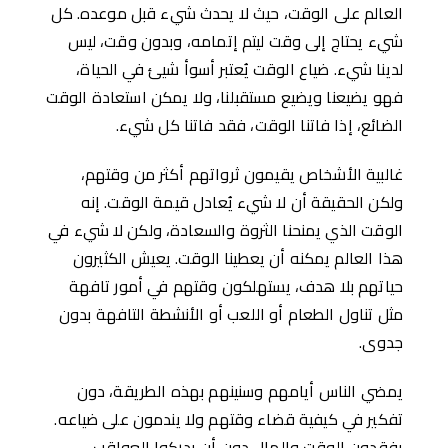
العالم على الوقت، حيث لا يحدث شيء قبل موعده. كل
شيء يحتاج إلى وقت ليتم إتمامه، وبدون وقت، ليس
لدينا شيء. ضياع الوقت يُعتبر أسوأ شيئ في الحياة،
فهو يضيعنا ويضيع مستقبلنا، ولا يمكن استعادة الوقت
الضائع، إذا فاتنا الوقت، فقد فاتنا كل شيء.
غالبية الأشخاص يقيمون ثرواتهم أكثر من وقتهم،
ولكن الحقيقة أن لا شيء يُعادل قيمة الوقت. إنه
الوقت الذي يمنحنا الثروة والسعادة، ولكن لا شيء في
هذا العالم يمكنه أن يعطينا الوقت. يعيش الكثيرون
حياتهم بلا هدف، يستهلكون وقتهم في أمور تافهة
مثل تناول الطعام أو اللعب أو الأنشطة التافهة بدون
جدوى.
يمضي الناس أيامهم وسنينهم بهذه الطريقة، دون
تفكير في كيفية قضاء وقتهم ولا يندمون على ضياعه.
يفقدون الوقت والمال دون أن يدركوا العواقب