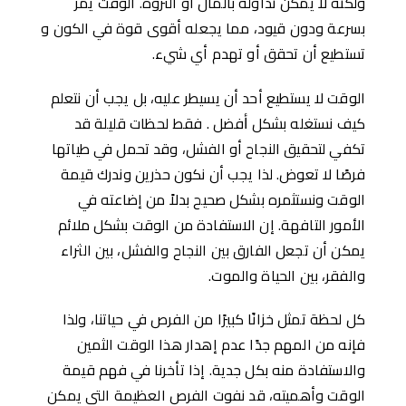
ولكنه لا يمكن تداوله بالمال أو الثروة. الوقت يمر
بسرعة ودون قيود، مما يجعله أقوى قوة في الكون و
تستطيع أن تحقق أو تهدم أي شيء.
الوقت لا يستطيع أحد أن يسيطر عليه، بل يجب أن نتعلم
كيف نستغله بشكل ﺃفضل . فقط لحظات قليلة قد
تكفي لتحقيق النجاح أو الفشل، وقد تحمل في طياتها
فرصًا لا تعوض. لذا يجب أن نكون حذرين وندرك قيمة
الوقت ونستثمره بشكل صحيح بدلاً من إضاعته في
الأمور التافهة. إن الاستفادة من الوقت بشكل ملائم
يمكن أن تجعل الفارق بين النجاح والفشل، بين الثراء
والفقر، بين الحياة والموت.
كل لحظة تمثل خزانًا كبيرًا من الفرص في حياتنا، ولذا
فإنه من المهم جدًا عدم إهدار هذا الوقت الثمين
والاستفادة منه بكل جدية. إذا تأخرنا في فهم قيمة
الوقت وأهميته، قد نفوت الفرص العظيمة التي يمكن