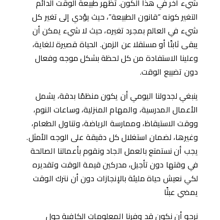
شيء آخر في هذا الكون. تظهر طبيعة الوقت الدائم
التغير كونه “قانون الطبيعة”، حيث يؤدي إلى تغير كل
شيء في العالم بمجرد تغيره، حيث لا شيء يمكن أن
يبقى ثابتًا أو مستقلا عن الزمن. الحياة قصيرة للغاية،
وعلينا الاستفادة من كل لحظة بشكل موجه وفعال
دون تضييع الوقت.
ينبغي لجدولنا اليومي أن يكون منظمًا بدقة، يشمل
الأعمال المدرسية، والمهام المنزلية، وساعات النوم،
ووقت الاستيقاظ، وممارسة الرياضة، وتناول الطعام،
وغيرها، لضمان استغلال كل دقيقة على الوجه الأمثل.
يجب أن نستمتع بالعمل الجاد ونقوم بأعمالنا الصالحة
في وقتها دون تأجيل، مدركين قيمة الوقت وتقديره
لكي نعيش حياة مليئة بالإنجازات دون أن نترك الوقت
يمضي عبثًا
نرجو أن نكون قد وفرنا المعلومات الكافية حول