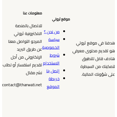
معلومات عنا
موقع ثروتي
للاتصال بالمنصة
من نحن ؟
الالكترونية ثروتي
سياسة
المرجو التواصل معنا
هدفنا في موقع ثروتي
الخصوصية
عن طريق البريد
هو تقديم محتوى معرفي
شروط
الإلكتروني من أجل
هادف قابل للتطبيق
الاستخدام
تقديم استفسار أو لطلب
لتمكينك من السيطرة
إتصل بنا
نشر مقال
على شؤونك المالية.
خريطة
contact@tharwati.net
الموقع