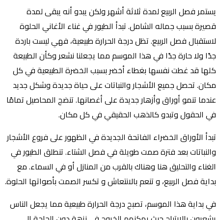
يستمر فصل الربيع لمدة ثلاثة أشهر ولكن يبدو أنه يبقى لمدة
قصيرة بسبب جماله الشامل. تبدأ الطيور في غناء الأغاني الحلوة
لاستقبال فصل الربيع. تظل درجة الحرارة طبيعية، فهي ليست باردة
جدًا ولا حارة جدًا في هذا الموسم مما يجعلنا نشعر وكأن الطبيعة
كلها قد غطت نفسها بغطاء أخضر بسبب الخضرة الطبيعية في كل
مكان. تحصل جميع الأشجار والنباتات على حياة جديدة وشكل جديد
عندما تنمو أوراق وأزهار جديدة على أغصانها. تنضج المحاصيل تمامًا
في الحقول وتبدو كالذهب الحقيقي في كل مكان.
تبدأ الأوراق الخضراء الفاتحة الجديدة في الظهور على فروع الأشجار
والنباتات بعد فترة صمت طويلة في فصل الشتاء. تنطلق الطيور في
الغناء والتحليق هنا وهناك بالقرب من المنازل أو في السماء. مع
بداية فصل الربيع، و تنعم بالانتعاش و تكسر الصمت بأصواتها الحلوة.
في بداية هذا الموسم، تصبح درجة الحرارة طبيعية مما يجعل الناس
يشعرون بالارتياح حيث يمكنهم الخروج في نزهة دون الحاجة إلى