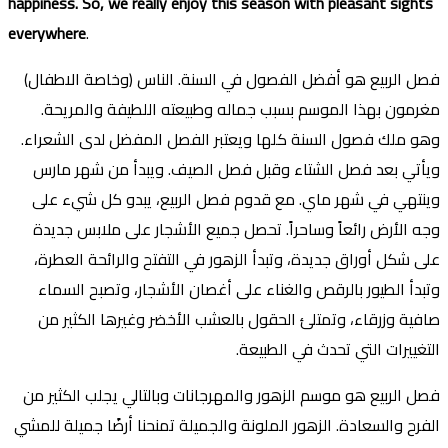
happiness. So, we really enjoy this season with pleasant sights
everywhere
.
فصل الربيع هو أفضل الفصول في السنة. الناس (وخاصة الاطفال)
مغرمون بهذا الموسم بسبب جماله وطبيعته اللطيفة والمريحة.
وهو ملك فصول السنة كلها ويعتبر الفصل المفضل لدى الشعراء.
ويأتي بعد فصل الشتاء وقبل فصل الصيف. ويبدأ من شهر مارس
وينتهي في شهر ماي. مع قدوم فصل الربيع، يبدو كل شيء على
وجه الأرض رائعاً وساحراً. تحصل جميع الأشجار على ملابس جديدة
على شكل أوراق جديدة، وتبدأ الزهور في التفتح والرائحة العطرة،
وتبدأ الطيور بالرقص والغناء على أغصان الأشجار، وتصبح السماء
صافية وزرقاء، وتمتلئ الحقول بالعشب الأخضر وغيرها الكثير من
التغييرات التي تحدث في الطبيعة.
فصل الربيع هو موسم الزهور والمهرجانات وبالتالي يجلب الكثير من
الفرح والسعادة. الزهور الملونة والجميلة تمنحنا أرضًا جميلة للمشي