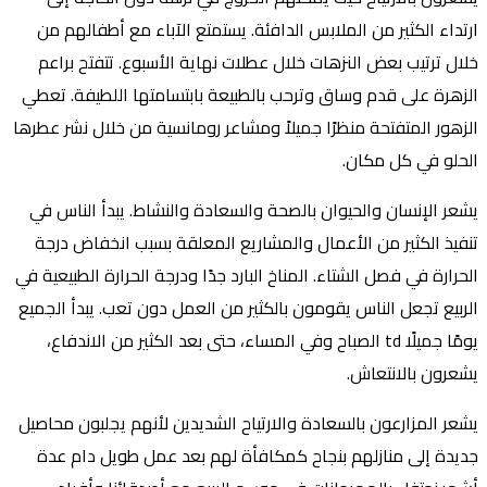
ارتداء الكثير من الملابس الدافئة. يستمتع الآباء مع أطفالهم من
خلال ترتيب بعض النزهات خلال عطلات نهاية الأسبوع. تتفتح براعم
الزهرة على قدم وساق وترحب بالطبيعة بابتسامتها اللطيفة. تعطي
الزهور المتفتحة منظرًا جميلاً ومشاعر رومانسية من خلال نشر عطرها
الحلو في كل مكان.
يشعر الإنسان والحيوان بالصحة والسعادة والنشاط. يبدأ الناس في
تنفيذ الكثير من الأعمال والمشاريع المعلقة بسبب انخفاض درجة
الحرارة في فصل الشتاء. المناخ البارد جدًا ودرجة الحرارة الطبيعية في
الربيع تجعل الناس يقومون بالكثير من العمل دون تعب. يبدأ الجميع
يومًا جميلًا td الصباح وفي المساء، حتى بعد الكثير من الاندفاع،
يشعرون بالانتعاش.
يشعر المزارعون بالسعادة والارتياح الشديدين لأنهم يجلبون محاصيل
جديدة إلى منازلهم بنجاح كمكافأة لهم بعد عمل طويل دام عدة