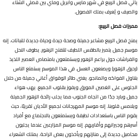
يأتي فصل الربيع في شهر مارس وأبريل وماي بين فصلي الشتاء
والصيف و يُعرف بملك الفصول.
مميزات فصل الربيع
:
يمنح فصل الربيع مشاعر جميلة وصحة جيدة وحياة جديدة للنباتات. إنه
موسم جميل يتميز بالطقس اللطيف لتتفتح الزهور. يطوف النحل
والفراشات حول براعم الزهور ويستمتعون بامتصاص العصير اللذيذ
(رحيق الزهور) ويصنعون العسل. في هذا الموسم يستمتع الناس
بتناول الفواكه والمانجو. يغني طائر الوقواق أغاني جميلة من خلال
الجلوس على الغصين المورق ويفوز بقلوب الجميع. يهب هواء
جميل وبارد جدًا من اتجاه الجنوب مما يجلب رائحة الزهور الجميلة
ويلامس قلوبنا. إنه موسم المهرجانات لجميع الأديان تقريبًا، حيث
يقوم الناس باستعدادات لطيفة ويستمتعون بالاجتماع مع أفراد
أسرهم وجيرانهم وأقاربهم. إنه موسم المزارعين عندما يجلبون
محاصيل جديدة إلى منازلهم ويأخذون بعض الراحة. يمتلك الشعراء