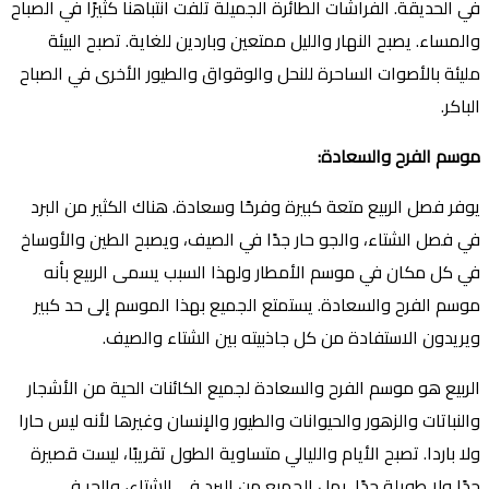
في الحديقة. الفراشات الطائرة الجميلة تلفت انتباهنا كثيرًا في الصباح
والمساء. يصبح النهار والليل ممتعين وباردين للغاية. تصبح البيئة
مليئة بالأصوات الساحرة للنحل والوقواق والطيور الأخرى في الصباح
الباكر.
موسم الفرح والسعادة
:
يوفر فصل الربيع متعة كبيرة وفرحًا وسعادة. هناك الكثير من البرد
في فصل الشتاء، والجو حار جدًا في الصيف، ويصبح الطين والأوساخ
في كل مكان في موسم الأمطار ولهذا السبب يسمى الربيع بأنه
موسم الفرح والسعادة. يستمتع الجميع بهذا الموسم إلى حد كبير
ويريدون الاستفادة من كل جاذبيته بين الشتاء والصيف.
الربيع هو موسم الفرح والسعادة لجميع الكائنات الحية من الأشجار
والنباتات والزهور والحيوانات والطيور والإنسان وغيرها لأنه ليس حارا
ولا باردا. تصبح الأيام والليالي متساوية الطول تقريبًا، ليست قصيرة
جدًا ولا طويلة جدًا. يمل الجميع من البرد في الشتاء، والحر في