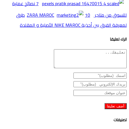
7 نصائح عملية
للتسوق من متاجر ZARA MAROC
10طرق
لمعرفة الفرق بين أحذية NIKE MAROC اﻷصلية و المقلدة
اترك تعليقا
تصنيفات