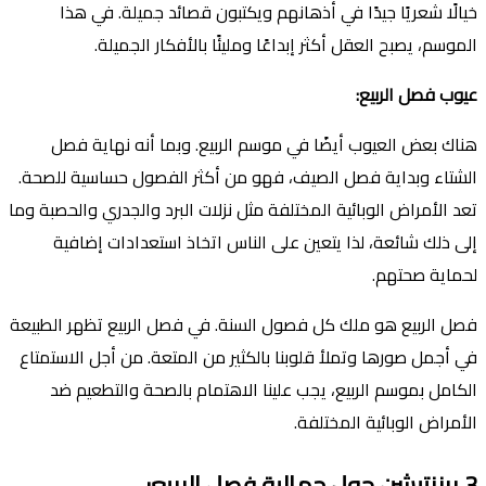
خيالًا شعريًا جيدًا في أذهانهم ويكتبون قصائد جميلة. في هذا
الموسم، يصبح العقل أكثر إبداعًا ومليئًا بالأفكار الجميلة.
عيوب فصل الربيع
:
هناك بعض العيوب أيضًا في موسم الربيع. وبما أنه نهاية فصل
الشتاء وبداية فصل الصيف، فهو من أكثر الفصول حساسية للصحة.
تعد الأمراض الوبائية المختلفة مثل نزلات البرد والجدري والحصبة وما
إلى ذلك شائعة، لذا يتعين على الناس اتخاذ استعدادات إضافية
لحماية صحتهم.
فصل الربيع هو ملك كل فصول السنة. في فصل الربيع تظهر الطبيعة
في أجمل صورها وتملأ قلوبنا بالكثير من المتعة. من أجل الاستمتاع
الكامل بموسم الربيع، يجب علينا الاهتمام بالصحة والتطعيم ضد
الأمراض الوبائية المختلفة.
3
برزنت
يشن
حول جمال
ية
فصل الربيع
: