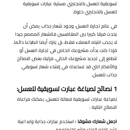
تسويقية للعسل بالانجليزي مسلية عبارات تسويقية
للعسل بالانجليزي حلوة.
في عالم تجارة العسل، وجود شعار جذاب يمكن أن
يحدث فرقا كبيرا بين المتنافسين فالشعار المصمم جيدا
لا يجذب انتباه العملاء فقط، بل يترك أيضا انطباعا دائما.
فإذا كنت بدأت مشروعك الخاص في تجارة العسل أو
تتطلع إلى تجديد مشروعك الحالي، فإليك بعض النصائح
والأفكار التي قد تساعدك في إنشاء شعار تسويقي
جذاب للعسل.
1
نصائح لصياغة عبارت تسويقية للعسل
:
لصياغة عبارات تسويقية فعالة للعسل، يمكنك مراعاة
النصائح التالية :
اجعل شعارك مشوقا
:
استخدم عبارات جذابة وابداعية
تشد انتباه الزبناء وتثير اهتمامهم.