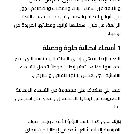
والأناقة عبر أسماء البنات والمحلات والمطاعم. تجول
في شوارع إيطاليا وانغمس في جماليات هذه اللغة
الرائعة، من خلال أسماءها ثراتها ومحلاتها الفريدة من
نوعها.
1
أسماء ايطالية حلوة وجميلة
:
اللغة الإيطالية هي إحدى اللغات الرومانسية التي تتميز
بجماليتها وغناها. تعتبر إيطاليا موطناً ﻷجمل الأسماء
النسائية التي تعكس تراثها الثقافي والتاريخي.
فيما يلي سنتعرف على مجموعة من الأسماء الايطالية
المعروفة في ايطاليا باﻹضافة إلى معنى كل اسم على
حدا :
بيرلا
:
يعني هذا الاسم اللؤلؤ الأبيض، ورغم أصوله
الفرنسية إلا أنه شائع بشدة في إيطاليا حيث يتمنى