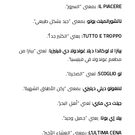
IL PIACERE
: بمعنى “السرور”.
ناتشورالمينت بونو
: بمعنى “جيد بشكل طبيعي”.
TUTTO E TROPPO:
يعني “الكثير جداً”.
بيتزا لا لوكاندا ديلا غوندولا دي فينيزيا
: تعني “بيتزا من
مطعم غوندولا في فينيسيا”.
لو
SCOGLIO
: تعني “الصخرة”.
لانغولو ديلي ديليزي
: بمعنى “ركن الأطباق الشهية”.
جينت دي ماري
:
تعني “أهل البحر”.
بيلا إي بونا
: يعني “جميل وجيد”.
L’ULTIMA CENA:
بمعنى “العشاء الأخير”.