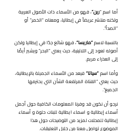
أما اسم “
رين
“
، فهو من الأسماء ذات الأصول العربية
ولكنه منتشر عريضاً في إيطاليا، ومعناه “الخمر” أو
“الصدأ”.
بالنسبة لاسم
“
ماريسا
“
، فهو شائع جدًا في إيطاليا ولكن
أصوله تعود إلى اللاتينية، حيث يعني “البحر” ويشير أيضًا
إلى العذراء مريم.
وأما اسم
“
سياتا
“
فيعد من الأسماء الجميلة بالإيطالية،
حيث يعني “الفتاة المرتفعة الشأن التي يحترمها
الجميع”.
نرجو أن نكون قد وفرنا المعلومات الكافية حول أجمل
أسماء إيطالية و اسماء ايطالية للبنات حلوة و أسماء
إيطالية للمحلات لمزيد من التوضيحات حول هذا
الموضوع تواصل معنا من خلال التعليقات.