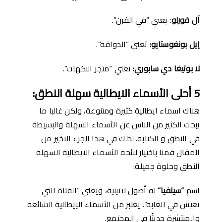
آل فورنو
: يعني “في الفرن”.
إيل بونغوستايو
:
تعني “الذواقة”.
لا بوتيغا دي سابوري
:
تعني “متجر النكهات”.
5
أحلى ا
ﻷ
سماء
الايطالية سهلة النطق
:
هناك اسماء ايطالية كثيرة ومتنوعة، ولكن غالبا ما
يبحث الكثير من الناس عن الأسماء السهلة والبسيطة
في النطق و الكتابة. لذلك في هذا الجزء الاخير من
المقال قمنا باختيار لائحة الأسماء الايطالية السهلة
النطق وحلوة جميلة:
اسم
“
سيلفيا
“
له أصول لاتينية، ويعني “الفتاة التي
تعيش في الغابة”. يعتبر من الأسماء الإيطالية الشائعة
والمنتشرة حديثًا في المجتمع.