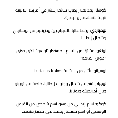
كوستا
: يعد لقبًا إيطاليًا شائعًا ينتشر في أمريكا اللاتينية
نتيجة للاستعمار والهجرة.
لومباردي
:
يرتبط غالبا بالمهاجرين وذريتهم من لومباردي
وشمال إيطاليا.
لونغو
:
مشتق من الاسم المستعار “لونغو” الذي يعني
“طويل القامة”
لوسيانو
: يأتي من اللاتينية Lucianus Kokos
لوجيا
:
ينتشر في شمال وجنوب إيطاليا، خاصة في تورينو
وبين أجريجينتو وبوتيرا.
كوكو
: اسم إيطالي من وهو اسم شخصي من القرون
الوسطى أو اسم مستعار يعتمد على مصدر متعدد.