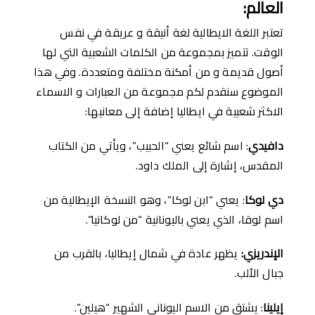
العالم
:
تعتبر اللغة الايطالية لغة أنيقة و عريقة في نفس
الوقت. تتميز بمجموعة من الكلمات الشعبية التي لها
أصول قديمة و من أمكنة مختلفة ومتعددة. وفي هذا
الموضوع سنقدم لكم مجموعة من العبارات و الاسماء
الاكثر شعبية في ايطاليا إضافة إلى معانيها:
دافيدي
: اسم شائع يعني “الحبيب”، ويأتي من الكتاب
المقدس، إشارة إلى الملك داود.
دي لوكا
: يعني “ابن لوكا”، وهو النسخة الإيطالية من
اسم لوقا، الذي يعني باليونانية “من لوكانيا”.
الإندريزي
:
يظهر عادة في شمال إيطاليا، بالقرب من
جبال الألب.
إيلينا
: يشتق من الاسم اليوناني الشهير “هيلين”.