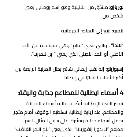
لورينزو
:
مشتق من اللاتينية وهو اسم روماني يعني
شخص من
لامبو
: تتبع إلى العناصر الجرمانية
“
لاندا”
، والتي تعني “عالم” وهي مستمدة من الأب
الأصلي أو الجد الأصلي الذي يعني “ابن لامبرت”.
إسبوزيتو
:
إنه لقب إيطالي شائع يحتل المرتبة الرابعة بين
أكثر الألقاب انتشارًا في إيطاليا.
4
أسماء ايطالية للمطاعم جذابة وانيقة:
تتميز اللغة الإيطالية أيضًا بجمالية أسماء المحلات
والمطاعم. عند زيارة إيطاليا، تستطيع الوقوف أمام متجر
يحمل أسماء جذابة ومثيرة. على سبيل المثال، اسم
مطعم “لا كوزا إنفورياتا” الذي يعني “بلح البحر الغاضب”