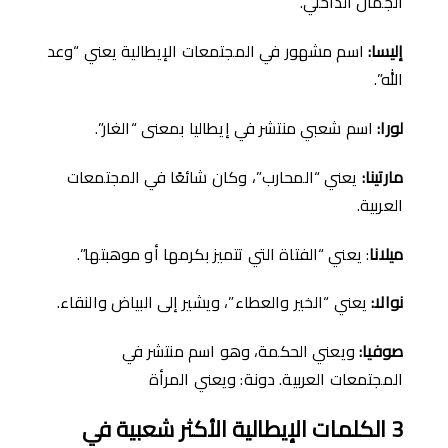
الجمال الداخلي.
إليسا
:
اسم مشهور في المجتمعات الإيطالية يعني “وعد
الله”.
لورا
:
اسم شعبي منتشر في إيطاليا بمعنى “الغار”.
مارتينا
:
يعني “المحارب”، وكان شائعًا في المجتمعات
العربية.
ميلانا
: يعني “الفتاة التي تتميز بكرمها أو موهبتها”.
نوالا
:
يعني “الخير والعطاء”، ويشير إلى البياض والنقاء.
صوفيا
:
ويعني الحكمة، وهو اسم منتشر في
المجتمعات العربية. دونة: ويعني المرأة
3
ال
كلمات
ا
ﻹ
يطالية
ا
ﻷ
كثر
شعبية
في