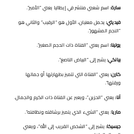
سارة
: اسم شعبي منتشر في إيطاليا يعني “الأمير”.
فيديتي
:
يحمل معنيان، الأول هو “الرقيب” والثاني هو
“النجم المشهور”.
يولينا
:
اسم يعني “الفتاة ذات الحجم الصغير”.
بيانكي
:
يشير إلى “البياض الناصع”.
كارن
:
يعني “الفتاة التي تتميز بطهارتها أو جمالها
ورقتها”.
آنا
:
يعني “الحزين”، ويعبر عن الفتاة ذات الكرم والجمال.
ماريا
: يعني “الشيء الذي يتميز برشاقته ونظافته”.
جيسيكا
:
يشير إلى “الشخص القريب إلى الله”، ويعني