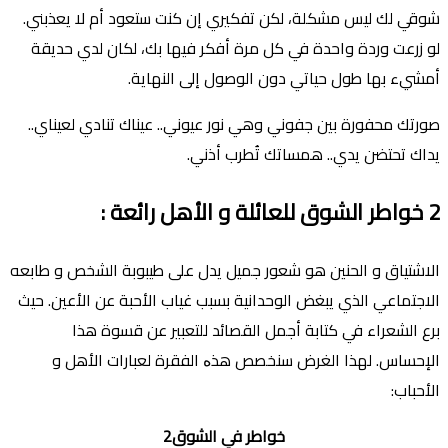
شوقي لك ليس مشكلة، لكن تفكيري إن كنت ستعود أم لا يعذبني.
لو زرعت وردة واحدة في كل مرة أفكر فيها بك، لكان لدي حديقة
أمشيء بها طول حياتي دون الوصول إلى النهاية.
صورتك محفورة بين جفوني وهي نور عيوني.. عيناك تنادي لعيناي..
يداك تحتضن يدي.. همساتك تُطرب أذني.
2
خواطر الشوق للعائلة و اﻷهل رائعة
:
الاشتياق و الحنين هو شعور جميل يدل على طيبوبة الشخص و طابعه
الاجتماعي الذي يبغض الوحدانية بسبب غياب اﻷحبة عن اﻷعين. حيث
برع الشعراء في كتابة أجمل القصائد للتعبير عن قسوة هذا
اﻹحساس. لهذا الغرض سنخصص هذە الفقرة لعبارات اﻷهل و
اﻷحباب:
خواطر في الشوق2