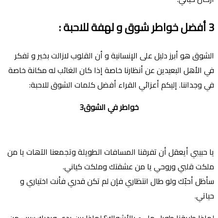
3
أفضل خواطر شوق و لهفة للاحبة
:
الشوق هو أبرز دليل على اﻹنسانية و أن القلوب لازالت بخير و تفكر
في اﻷهل البعيدين عن أنظارنا خاصة إذا كان الغائب له مكانة خاصة
في وجداننا. إليكم أعزائي القراء أفضل كلمات الشوق للاحبة:
خواطر في الشوق3
يا حبيبي أيعقل أن تفرقنا المسافات الطويلة وتجمعنا الآهات يا من
ملكت قلبي وروحي يا من عشقتك وملكت كياني.
سأظل أحبّك ولو طال انتظاري فإن لم تكن قدري فأنت اختياري و
حياتي.
لماذا طريقنا طويل مليء بالأشواك؟ لماذا بين يدي ويديك سرب من