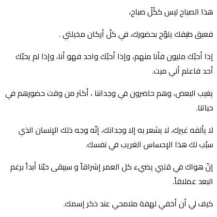
هذا الصباح ليس ككُلّ صباح،
فعبق طيفك يلوّح بحضورك، في كلّ أركان مخيلتي .
إذا أحبّك مليون فأنا منهم، وإذا أحبّك واحد فهو أنا، وإذا لم يحبّك
أحد فاعلم أني ميت.
يغيب البعض، وهم حاضرون في وجداننا ، أكثر من وقت حضورهم في
حياتنا.
لا يألفه غيرك، لا يشعر به إلا وجدانك، إنّه وجه ذلك الإنسان الذي
سبّب لك هذا اﻹحساس الغريب في نفسك.
إنّ هواك في قلبي يضيء كل العمر إشراقاً و سيبقى حبّنا أبداً برغم
البعد عملاقاً.
كيف لي أن أخفي لهفة ملامحي عند ذكر إسمك.