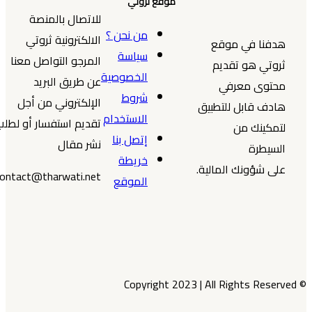
موقع ثروتي
للاتصال بالمنصة
من نحن ؟
الالكترونية ثروتي
هدفنا في موقع
سياسة
المرجو التواصل معنا
ثروتي هو تقديم
الخصوصية
عن طريق البريد
محتوى معرفي
شروط
الإلكتروني من أجل
هادف قابل للتطبيق
الاستخدام
تقديم استفسار أو لطلب
لتمكينك من
إتصل بنا
نشر مقال
السيطرة
خريطة
على شؤونك المالية.
contact@tharwati.net
الموقع
© Copyright 2023 | All Rights Reserved