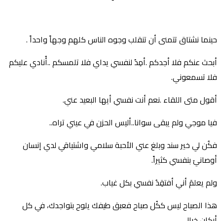
حينما نشتاق تتمنى أن تنقلب وجوه الناس كلهم وجهاً واحداً .
أبحث عنكم فلا أجدكم .أمِدُ لنفسي يداي فلا تلمسكم ..أُنادي عليكم
فلا تسمعوني.
أقول متى اللقاء .نعم أنت نفسي أيها البعيد عني.
فيا موجي ولم يبقى سوانا..أليس الحزن في عيني تراه..
فكُن لي خير سند وبلغ عني الأحبة سلامي واشتياقي لدي إنسان
أوصانيَ بنفسي كثيراً.
ولم يعلمَ أني أفتقِدُ نفسي بكل غياب.
هذا الصباح ليس ككُل صباح فعبق طيفك يلوح بتواجدك، في كل
أركان خيالي.