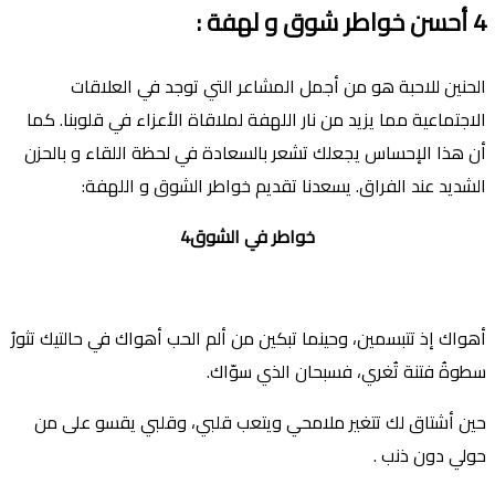
4
أحسن خواطر شوق و لهفة
:
الحنين للاحبة هو من أجمل المشاعر التي توجد في العلاقات
الاجتماعية مما يزيد من نار اللهفة لملاقاة اﻷعزاء في قلوبنا. كما
أن هذا اﻹحساس يجعلك تشعر بالسعادة في لحظة اللقاء و بالحزن
الشديد عند الفراق. يسعدنا تقديم خواطر الشوق و اللهفة:
خواطر في الشوق4
أهواك إذ تتبسمين، وحينما تبكين من ألم الحب أهواك في حالتيك تثورُ
سطوةُ فتنة تُغري، فسبحان الذي سوّاك.
حين أشتاق لك تتغير ملامحي ويتعب قلبي، وقلبي يقسو على من
حولي دون ذنب .