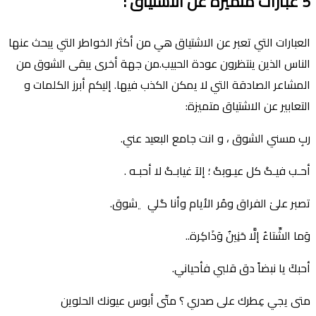
5
عبارات متميزة عن الاشتياق
:
العبارات التي تعبر عن الاشتياق هي من أكثر الخواطر التي يبحث عنها
الناس الذين ينتظرون عودة الحبيب.من جهة أخرى يبقى الشوق من
المشاعر الصادقة التي لا يمكن الكذب فيها. إليكم أبرز الكلمات و
التعابير عن الاشتياق متميزة:
ربِ مسني الشوق ، و انت جامع البعيد عني.
أحـب فيـگ كل عيـوبگ ؛ إلآ غيابـگ لا أحبـه .
تصبر علىٰ الفراق ومُر الأيام وأنا گلي ﮼شوق.
وَما الشِّتاءُ إلَّا حَنِينٌ وَذَاكِرة..
أحبكَ يا نبضاً دق قلبي فأحياني.
متى يجي عِطرك على صدري ؟ متّى أبوس عيونك الحلوين