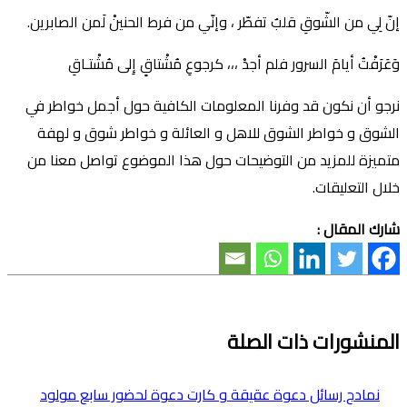
إنّ لِي من الشّوقِ قلبٌ تفطّر ، وإنّي من فرط الحنينْ لَمن الصابرين.
وَعَرَفْتُ أيامَ السرور فلم أجدْ ،،، كرجوعِ مُشْتاقٍ إِلى مُشْتـاقِ
نرجو أن نكون قد وفرنا المعلومات الكافية حول أجمل خواطر في
الشوق و خواطر الشوق للاهل و العائلة و خواطر شوق و لهفة
متميزة للمزيد من التوضيحات حول هذا الموضوع تواصل معنا من
خلال التعليقات.
شارك المقال :
المنشورات ذات الصلة
نمادج رسائل دعوة عقيقة و كارت دعوة لحضور سابع مولود