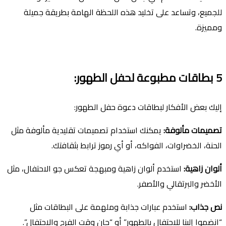
للجميع، وتساعد على تخليد هذه اللحظة الهامة بطريقة جميلة
ومميزة.
5
بطاقات مطبوعة لحفل الطهور
:
إليك بعض الأفكار لبطاقات دعوة حفل الطهور:
تصميمات مألوفة
:
يمكنك استخدام تصميمات تقليدية مألوفة مثل
الحنة، الخضراوات، الفواكه، أو أي رموز ترابط بثقافتك.
ألوان زاهية
:
استخدم ألوان زاهية ومبهجة تعكس جو الاحتفال، مثل
الأخضر والبرتقالي والأصفر.
نص جذاب
:
استخدم عبارات جذابة وملهمة على البطاقات مثل
“انضموا إلينا للاحتفال بالطهور” أو “حان وقت الفرح والاحتفال”.