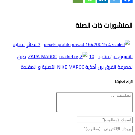
المنشورات ذات الصلة
7 نصائح عملية
للتسوق من متاجر ZARA MAROC
10طرق
لمعرفة الفرق بين أحذية NIKE MAROC اﻷصلية و المقلدة
اترك تعليقا