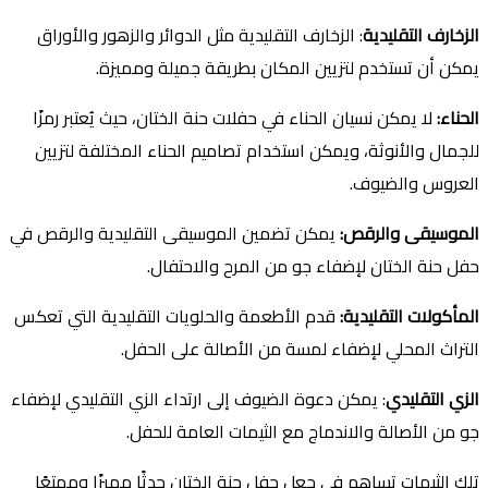
الزخارف التقليدية
: الزخارف التقليدية مثل الدوائر والزهور والأوراق
يمكن أن تستخدم لتزيين المكان بطريقة جميلة ومميزة.
الحناء
:
لا يمكن نسيان الحناء في حفلات حنة الختان، حيث يُعتبر رمزًا
للجمال والأنوثة، ويمكن استخدام تصاميم الحناء المختلفة لتزيين
العروس والضيوف.
الموسيقى والرقص
:
يمكن تضمين الموسيقى التقليدية والرقص في
حفل حنة الختان لإضفاء جو من المرح والاحتفال.
المأكولات التقليدية
:
قدم الأطعمة والحلويات التقليدية التي تعكس
التراث المحلي لإضفاء لمسة من الأصالة على الحفل.
الزي التقليدي
: يمكن دعوة الضيوف إلى ارتداء الزي التقليدي لإضفاء
جو من الأصالة والاندماج مع الثيمات العامة للحفل.
تلك الثيمات تساهم في جعل حفل حنة الختان حدثًا مميزًا وممتعًا