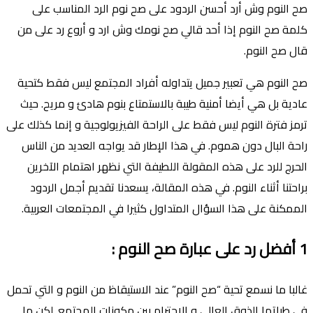
صح النوم وش أرد أحسن الردود على صح نوم الرد المناسب على
كلمة صح النوم إذا أحد قالي صح نومك وش ارد و أروع رد على من
قال صح النوم.
صح النوم هي تعبير جميل يتداوله أفراد المجتمع ليس فقط كتحية
عادية بل هي أيضا أمنية طيبة بالاستمتاع بنوم هادئ و مريح. حيث
ترمز فترة النوم ليس فقط على الراحة الفيزيولوجية و إنما كذلك على
راحة البال دون هموم. في هذا اﻹطار قد يواجه العديد من الناس
الحرج للرد على هذه المقولة اللطيفة التي نظهر اهتمام الآخرين
براحتنا أثناء النوم. في هذه المقالة، يسعدنا تقديم أجمل الردود
الممكنة على هذا السؤال المتداول كثيرا في المجتمعات العربية.
1
أفضل رد على عبارة صح النوم
:
غالبا ما نسمع تحية “صح النوم” عند الاستيقاظ من النوم و التي تحمل
في طياتها الذوق العالي و الاحترام بين مكونات المجتمع. لكن ما