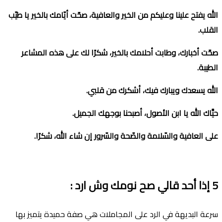
الله يفتح علينا وعليكم من الخير والعافية، صحّت أيّامك بالخير يا طيّب
القلب
.
صحّت أخبارك، وطابت أحلامك بالخير، شكرًا لك على هذه المشاعر
الطيبة
.
الله يسعدك ويبارك فيك، أشكرك من قلبي
.
حيَّاك الله يا ابن الأصول، أصبحنا بوجهك الجميل
.
على العافية والسّلامة والصّحة والسّرور إن شاء الله، شكرًا
.
5
إذا أحد قالي صح نومك وش ارد
:
سرعة البديهة في الرد على المجاملات هي صفة حميدة يتميز بها