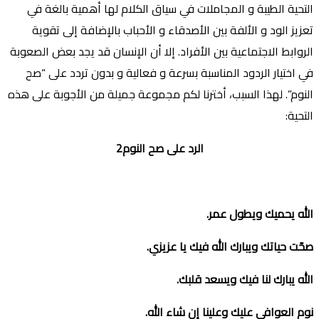
التحية الطيبة و المجاملات في سياق الكلام لها أهمية بالغة في
تعزيز الود و اﻷلفة بين الأصدقاء و اﻷحباب باﻹضافة إلى تقوية
الروابط الاجتماعية بين اﻷفراد. إلا أن اﻹنسان قد يجد بعض الصعوبة
في اختيار الردود المناسبة بسرعة و فعالية و بدون تردد على “صح
النوم”. لهذا السبب، أخترنا لكم مجموعة جميلة من اﻷجوبة على هذه
التحية:
الرد على صح النوم2
الله يحميك ويطول عمر
.
صحّت حياتك ويبارك الله فيك يا عزيزي
.
الله يبارك لنا فيك ويسعد قلبك
.
نوم العوافي عليك وعلينا إن شاء الله
.