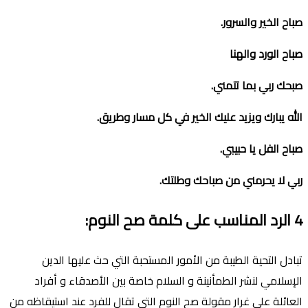
صباح الخير والسرور
.
صباح الورد والهنا
صبحك ربي بما تتمني
.
الله يبارك ويزيد عليك الخير في كل مسار وطريق
.
صباح الفل يا حبيبي
.
ربي لا يحرمني من صباحك وطلتك
.
4
الرد المناسب على كلمة صح النوم
:
تبادل التحية الطيبة من اﻷمور المستحبة التي حث عليها الدين
اﻹسلامي لنشر الطمأنينة و السلام خاصة بين اﻷصدقاء و أفراد
العائلة على غرار مقولة صح النوم التي تقال للفرد عند استيقاظه من