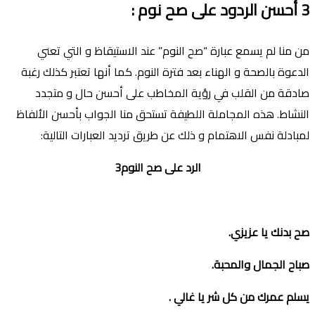
3
أحسن الردود على صح نوم
:
من منا لم يسمع عبارة “صح النوم” عند الاستيقاظ و التي تعني
الدعوة بالصحة و الهناء بعد فترة النوم. كما أنها تعتبر كذلك رغبة
صادقة من القلب في رؤية المخاطب على أحسن حال و متجدد
النشاط. هذه المجاملة اللطيفة تستحق منا الجواب بأحسن اﻷلفاظ
لمبادلة نفس الاهتمام و ذلك عن طريق ترديد العبارات التالية:
الرد على صح النوم3
صح بدنك يا عزيزي
.
صباح الجمال والمحبة
.
يسلم عمرك من كل شر يا غالي
.