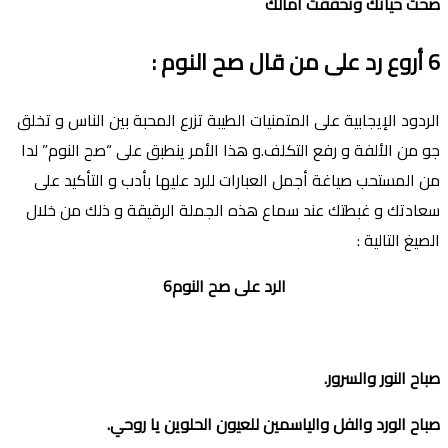
صحت حياتك وتحققت آمالك
6
أروع رد على من قال صح النوم
:
الردود اﻹيجابية على المتمنيات الطيبة تزرع المحبة بين الناس و تخلق
جو من اﻷلفة و رفع التكلف.و هذا اﻷمر ينطبق على “صح النوم” لدا
من المستحب صياغة أجمل العبارات للرد عليها بأدب و التأكيد على
سعادتك و غبطتك عند سماع هذه الجملة الرقيقة و ذلك من خلال
الصيغ التالية :
الرد على صح النوم6
صباح النور والسرور
.
صباح الورد والفل والياسمين للعيون الحلوين يا روحي
.