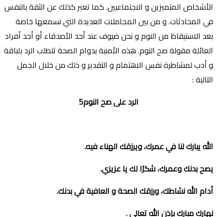
اﻷشخاص المتميزين و الاجتماعيين. كما تعبر كذلك عن الثقة بالنفس
في المحادثات. و من بين المجاملات العديدة التي نسمعها خاصة
بعد الاستيقاظ من النوم و نحن ضيوف عند أحد اﻷصدقاء أو أحد أفراد
العائلة مقولة صح النوم. هذه اﻷمنية بدوام الصحة تتطلب الرد بلباقة
و أدب لمشاطرة نفس الاهتمام و التقدير و ذلك من خلال الجمل
التالية :
الرد على صح النوم5
الله يبارك لنا في عمرك، ويرزقك الهناء فيه
.
يصح بدنك وعمرك، شكرًا لك يا عزيزي
.
أدام الله نشاطك، ورزقك الصحة و العافية في بدنك
.
نهارك مبارك بإذن الله تعالى
.