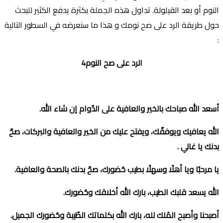
النوم أو بعد القيلولة. تداول هذه الجملة بكثرة يدفع الكثير للبحث
حول طريقة الرد على صح نومك و هذا ما سنعرضه في السطور التالية
:
الرد على صح النوم4
أسعد الله صباحك بالخير والعافية على الدّوام إن شاء الله
.
الله يعافيك ويوفقّك، ويفتح عليك من الخير والعافية والبركات، صحّ
بدنك يا غالي
.
يا مرحبًا ويا أهلًا وسهلًا بطيب حُضورك، صحّ بدنك بالصحة والعافية
.
الله يسعد قلبك الطيب، بارك الله أخلاقك وحُضورك
.
أصبحنا وأصبح المُلك لله، بارك الله بكلماتك الطّيبة وحُضورك الجميل
.