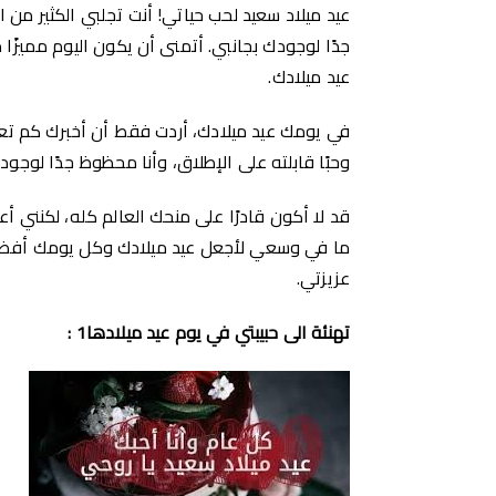
عيد ميلاد سعيد لحب حياتي! أنت تجلبي الكثير من 
جدًا لوجودك بجانبي. أتمنى أن يكون اليوم مميزًا 
عيد ميلادك.
في يومك عيد ميلادك، أردت فقط أن أخبرك كم تعن
وحبًا قابلته على الإطلاق، وأنا محظوظ جدًا لوجود
قد لا أكون قادرًا على منحك العالم كله، لكنني 
ما في وسعي لأجعل عيد ميلادك وكل يومك أفضل م
عزيزتي.
تهنئة الى حبيبتي في يوم عيد ميلادها1 :