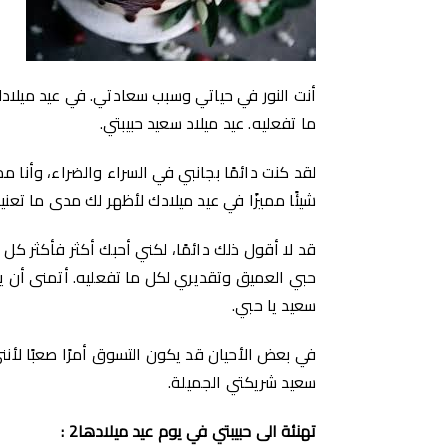
أنت النور في حياتي وسبب سعادتي. في عيد ميلادك
ما تفعليه. عيد ميلاد سعيد حبيبتي.
لقد كنت دائمًا بجانبي في السراء والضراء، وأنا م
شيئًا مميزًا في عيد ميلادك لأظهر لك مدى ما تعنيه
قد لا أقول ذلك دائمًا، لكني أحبك أكثر فأكثر كل 
حبي العميق وتقديري لكل ما تفعليه. أتمنى أن يكون
سعيد يا حبي.
في بعض الأحيان قد يكون التسوق أمرًا صعبًا لأنني 
سعيد شريكتي الجميلة.
تهنئة الى حبيبتي في يوم عيد ميلادها2 :