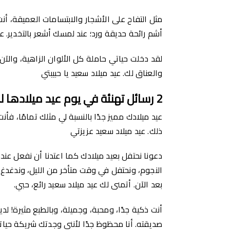
مثل التفاح على الأشجار والابتسامات العميقة، أ
أشم رائحة حديقة ورد؛ عند لمسك أشعر بالتخدير. ع
لقد دخلت حياتي حاملة كل الألوان الزاهية، والآن 
والعناق لك. عيد ميلاد سعيد يا حبيبتي
2
رسائل
تهنئة في يوم عيد ميلادها ل
عيد ميلادك مميز جدًا بالنسبة لي مثلك تمامًا، ف
ذلك. عيد ميلاد سعيد عزيزتي
دعونا نحتفل بعيد ميلادك كما اعتدنا أن نفعل عند
النجوم، ونحتفل في وقت متأخر من الليل، وندغدغ
بعد الآن. أتمنى لك عيد ميلاد سعيد رائع، حبي.
أنت ذكية جدًا، ومحبة، وجميلة، وبالطبع مثيرة! ل
صديقته. أنا محظوظ جدًا لأنني وجدتك شريكة حياتي