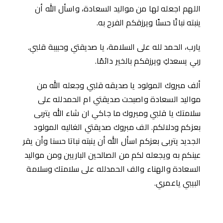
اللهم اجعله لها من مواليد السعادة، واسأل الله أن
ينبته نباتًا حسنًا ويرزقكم الفرح به.
يارب، الحمد لله على السلامة، يا صديقتي وحبيبة قلبي.
ربي يسعدكِ ويرزقكم بالخير دائمًا.
ألف مبروك المولود يا صديقه قلبي وجعله الله من
مواليد السعادة واصبحت صديقتي ام الحمدلله على
سلامتك يا قلبي ومبروك ما جاكي ان شاء الله يتربى
بعزكم ودلالكم. الف مبروك صديقتي الغاليه المولود
الجديد يتربى بعزكم اسأل الله أن ينبته نباتا حسنا وأن يقر
عينكم به ويجعله لكم من الصالحين الباريين ومن مواليد
السعادة والهناء والف الحمدلله على سلامتك وسلامة
البيبي ياعمري.