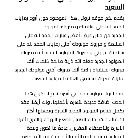
السعيد
يقدم لكم موقع ثروتي هذا الموضوع حول أروع رمزيات
الحمد لله على سلامتك و مبروك المولود
الجديد من خلال عرض
أفضل عبارات الحمد لله على
السلامة و مبروك مولودك أحلى رمزيات الحمد لله على
سلامتك عزيزتي و مبروك المولود الجديد ألف مبروك
المولود الجديد جعله الله ذرية صالحة كلمات ألف
مبروك انستقرام رائعة ألف مبروك أختي مولودك الجديد
عبارات مبروك صديقتي الغالية المولود السعيد.
عندما يولد مولود جديد في أسرة تحبها، يكون هذا
الحدث إضافة جديدة للأسرة بأكملها، ولك أيضًا. فقد
يكمل قدوم المولود الجديد الأسرة ويجعلها أكثر
اكتمالًا، حيث يجلب الطفل الصغير البهجة والفرح لأفراد
الأسرة وللأصدقاء المقربين. عادةً ما تكون ولادة
المولود تجربة شاقة للأم والأب، حيث تمر الأم بفترة