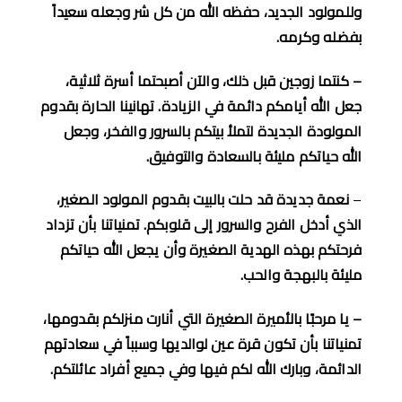
وللمولود الجديد، حفظه الله من كل شر وجعله سعيداً
بفضله وكرمه
.
–
كنتما زوجين قبل ذلك، والآن أصبحتما أسرة ثلاثية،
جعل الله أيامكم دائمة في الزيادة
.
تهانينا الحارة بقدوم
المولودة الجديدة لتملأ بيتكم بالسرور والفخر، وجعل
الله حياتكم مليئة بالسعادة والتوفيق
.
–
نعمة جديدة قد
حلت بالبيت
بقدوم المولود الصغير،
الذي أدخل الفرح والسرور إلى قلوبكم
.
تمنياتنا بأن تزداد
فرحتكم بهذه الهدية الصغيرة وأن يجعل الله حياتكم
مليئة بالبهجة والحب
.
–
يا مرحبًا بالأميرة الصغيرة التي أنارت منزلكم بقدومها،
تمنياتنا بأن تكون قرة عين لوالديها وسبباً في سعادتهم
الدائمة، وبارك الله لكم فيها وفي جميع أفراد عائلتكم
.