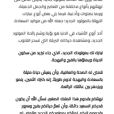
تهنئتهم بأنواع مختلفة من التعابير والجمل الجميلة،
وربما بصلوات وأدعية. فيما يلي بعض أروع عبارات
التهنئة بالمولود الجديد؛ جعله الله من مواليد السعادة.
أحد أروع الأشياء في الدنيا هو رؤية وشم رائحة المولود
الجديد، ومشاهدة حركاته البريئة التي تسحر القلوب.
نبارك لك بمولودك الجديد، الذي جاء ليزيد من سكون
الحياة ويملؤها بالفرح والبهجة
.
نتمنى له الصحة والعافية، وأن يعيش حياة مليئة
بالسعادة والبهجة تدوم طويلاً
.
إنه كنزك الثمين، ينمو
ويزدهر بين عائلتك الرائعة
.
نهنئكم بقدوم هذا الملاك الصغير، نسأل الله أن يكون
قدركم السعيد دائمًا، وأن تعمّ حياتكم بفرح وسرور
بقدومه إليكم
.
نهنئكم بمولودكم الجديد ونتمنى له