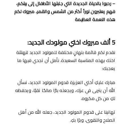
–
رحبوا بالحياة الجديدة التي جلبتها الأطفال إلى بيتكم،
فهم يعتبرون نوراً أكثر من الشمس والقمر، مبروك لكم
هذه النعمة العظيمة
5
أ
لف مبروك اختي مولودك الجديد
:
نقدم لكم قائمة بتهانٍ مختلفة للمولود الجديد لتهنئتة
اختك بهذه المناسبة السعيدة. نأمل أن تجدي فيها ما
يعجبك:
مبارك عليكِ أختي العزيزة قدوم المولود الجديد، نسأل
الله أن يتربى في عزك، ويجعله بارًا صالحًا تقيًا، ويحفظه
لكِ من كل مكروه.
تهانينا على قدوم المولود الجديد، جعله الله من أهل
الصلاح والتقوى، وبرًا بكِ.