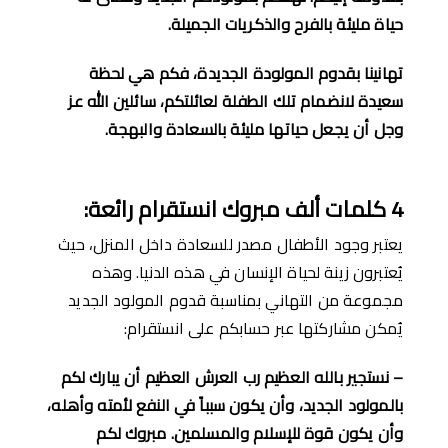
حياة مليئة بالفرح والذكريات الجميلة
.
تهانينا بقدوم المولودة الجديدة، فكم هي لحظة
سعيدة لانضمام تلك الطفلة لعائلتكم، سائلين الله عز
وجل أن يجعل حياتها مليئة بالسعادة والبهجة
.
4
كلمات
أ
لف مبروك انستقرام رائعة
:
يعتبر وجود الأطفال مصدر للسعادة داخل المنزل، حيث
يُعتبرون زينة لحياة الإنسان في هذه الدنيا. وهذه
مجموعة من التهاني بمناسبة قدوم المولود الجديد
يُمكن مشاركتها عبر حسابكم على انستقرام:
–
نستجير بالله العظيم رب العرش العظيم أن يبارك لكم
بالمولود الجديد، وأن يكون سبباً في النفع لأمته وأهله،
وأن يكون قوة للإسلام والمسلمين
.
مبروك لكم