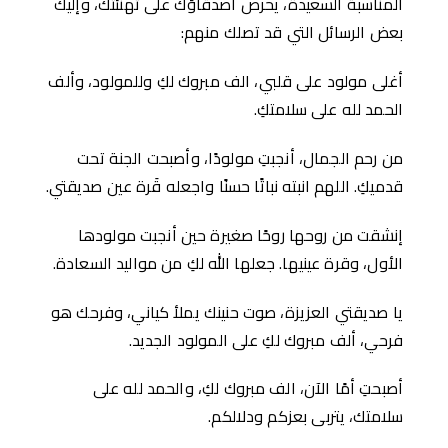
المناسبة السعيدة، يحرص أصدقاؤك على تهنئتك، وإليك
بعض الرسائل التي قد تصلك منهم:
أغلى مولود على قلبي، الف مبروك لكِ وللمولود، وألف
الحمد لله على سلامتكِ.
من رحم الجمال، أنجبتِ مولودًا، وأصبحت الجنة تحت
قدميكِ. اللهم انبته نباتًا حسنًا واجعله قَرة عين صديقتي.
إنشقت من روحها روحًا صغيرة حين أنجبت مولودها
الأول، وقرة عينيها. جعلها الله لكِ من مواليد السعادة.
يا صديقتي العزيزة، صوت حنينك يملأ كياني، وفرحك هو
فرحي، ألف مبروك لكِ على المولود الجديد.
أصبحتِ أمًا الآن، الف مبروك لكِ، والحمد لله على
سلامتك، يتربى بعزكم ودلالكم.