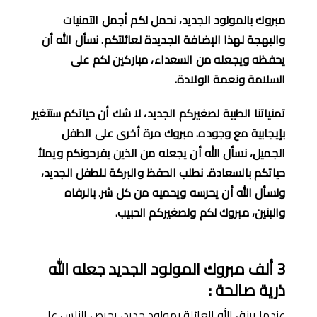
مبروك بالمولود الجديد، نحمل لكم أجمل التمنيات
والبهجة لهذا الإضافة الجديدة لعائلتكم
.
نسأل الله أن
يحفظه ويجعله من السعداء، مباركين لكم على
السلامة ونعمة الولادة
.
تمنياتنا الطيبة لصغيركم الجديد، لا شك أن حياتكم ستتغير
بإيجابية مع وجوده
.
مبروك مرة أخرى على الطفل
الجميل، نسأل الله أن يجعله من الذين يفرحونكم ويملأ
حياتكم بالسعادة
.
نطلب الحفظ والبركة للطفل الجديد،
ونسأل الله أن يحرسه ويحميه من كل شر
.
بالرفاه
والبنين، مبروك لكم ولصغيركم الحبيب
.
3
أ
لف مبروك المولود الجديد جعله الله
ذ
رية صالحة
:
عندما يرزق الله العائلة بمولود جديد، يحرص الناس على