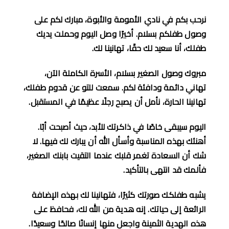
نرحب بكم في نادي الأمومة والأبوة، مبارك لكم على
وصول طفلكم بسلام
.
أخيرًا وصل اليوم وحملت يديك
طفلك، أنا سعيد لك حقًا، تهانينا لك
.
مبروك وصول الصغير بسلام، الأسرة الكاملة الآن،
تهاني دائمة ودافئة لكم
.
سمعت للتو عن قدوم طفلك،
تهانينا الحارة، نأمل أن يصبح رجلًا عظيمًا في المستقبل
.
اليوم سيبقى خاصًا في ذاكرتك للأبد، حيث أصبحت أبًا
.
أهنئك بهذه المناسبة وأسأل الله أن يبارك لك فيها
.
لا
شك أن السعادة تغمر قلبك عندما التقيت بابنك الصغير،
فألمك قد انتهى بالتأكيد
.
يشبه طفلكك صورتك كثيرًا، فتهانينا لك بهذه الإضافة
الرائعة إلى حياتك
.
إنه هدية من الله لك، فحافظ على
هذه الهدية الثمينة واجعل منها إنسانًا صالحًا وسعيدًا
.