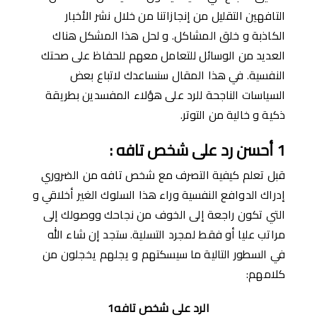
التافهين التقليل من إنجازاتنا من خلال نشر اﻷخبار
الكاذبة و خلق المشاكل. و لحل هذا المشكل هناك
العديد من الوسائل للتعامل معهم للحفاظ على صحتك
النفسية. في هذا المقال سنساعدك لاتباع بعض
السياسات الناجحة للرد على هؤلاء المفسدين بطريقة
ذكية و خالية من التوتر.
1
أحسن رد على شخص تافه
:
قبل تعلم كيفية التصرف مع شخص تافه من الضروري
إدراك الدوافع النفسية وراء هذا السلوك الغير أخلاقي و
التي تكون راجعة إلى الخوف من نجاحك ووصولك إلى
مراتب عليا أو فقط لمجرد التسلية. ستجد إن شاء الله
في السطور التالية ما سيسكتهم و يجلهم يخجلون من
كلامهم:
الرد على شخص تافه1