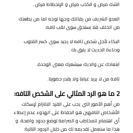
الشك مرض و الكذب مرض و الإنحطاط مرض .
العدو الشريف من يقاتلك وجها لوجه اما من يطعنك
من الخلف فلا يستحق سوى لقب تافه.
البكاء لأجل شخص تافه لا يجيد سوى كسر القلوب
ودناءة الحديث لا يليق بك .
ابتعادك عن والديك سيشعرك معنى الوحدة.
تافة من لا يريد غيابنا ولا يقدر حضورنا.
2
ما هو الرد المثالي على الشخص التافه
:
من أهم اﻷمور التي يجب على الفرد الالتزام ﻹسكات
اﻷشخاص التافهين هو الحفاظ على الهدوء عدم إعطاء
أي اهتمام للمخاطب و الصرامة لوضع حدود واضحة. و
هذا ما سنعمل تقديمه لك من خلال الردود التالية: