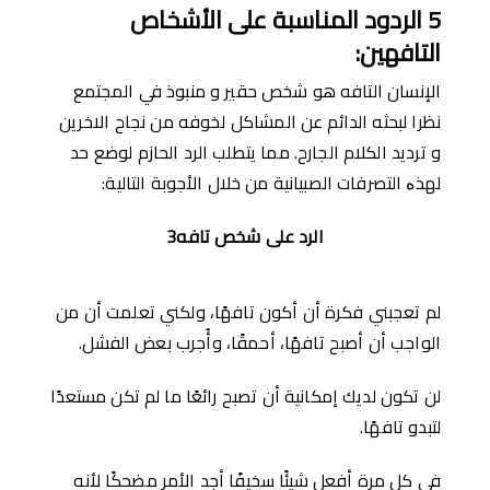
5
الردود المناسبة على اﻷشخاص
التافهين
:
اﻹنسان التافه هو شخص حقير و منبوذ في المجتمع
نظرا لبحثه الدائم عن المشاكل لخوفه من نجاح الاخرين
و ترديد الكلام الجارح. مما يتطلب الرد الحازم لوضع حد
لهذە التصرفات الصبيانية من خلال اﻷجوبة التالية:
الرد على شخص تافه3
لم تعجبني فكرة أن أكون تافهًا، ولكني تعلمت أن من
الواجب أن أصبح تافهًا، أحمقًا، وأُجرب بعض الفشل.
لن تكون لديك إمكانية أن تصبح رائعًا ما لم تكن مستعدًا
لتبدو تافهًا.
في كل مرة أفعل شيئًا سخيفًا أجد الأمر مضحكًا لأنه