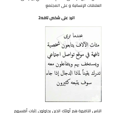
العلاقات اﻹنسانية و على المجتمع:
الرد على شخص تافه2
الناس التافهة هم أولئك الذين يحاولون إثبات أنفسهم