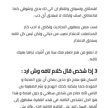
اهملتني ونسيتني وتنتظر ان اتي لك بحبي وشوقي كما
فالماضي اسف ولكنك لا تستحق أي حب .
لست ممن ينمقون الاحاديث ولكنني لا احب كثر
المجاملات للاعتذار نصيب من حياتي ولكن ليس كل تافه
يستحق الاعتذار.
لا تمنع من هم اصغر منك سنا من أشياء تراها بعينك
تافه .
3
إذا شخص قال كلام تافه وش ارد
:
اللسان هو سلاح ذو حدين يمكن أن يزرع المحبة و
المودة كما يمكنه كذلك الهدم و نشر الضغينة بين
الناس ﻷنه صادر من شخص سطحي و دون قيمة و هذا
هو الحل للشخص التافه. في هذە الفقرة سنتطرق إلى
أفضل السبل للرد على الكلام التافه الذي يؤثر على