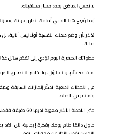
لا تجعل الماضي يحدد مسار مستقبلك.
رُبما وُضِع هذا التحدي أمامك لتُظهر قوتك وقدرتك 
تذكر بأن وضع صحتك النفسية أولًا ليس أنانية، بل
حياتك.
خطواتك الصغيرة اليوم تؤدي إلى تقدُّم هائل غدًا
لست غير قيِّم، ولا فاشِل، ولا خاسر. لا تصدق ال
في اللحظات الصعبة، تذكَّر إنجازاتك السابقة وك
وتستمر في الحياة.
حتى اللحظة الأكثر صعوبة لديها 60 دقيقة فقط، فلنبقى صامدين.
حاول دائمًا ختام يومك بفكرة إيجابية، لأن الغد
التحسن بغض النظر عن صعوبات اليوم.