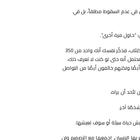
في عدم السقوط مطلقاً، بل في
 “حاول مرة أخرى”.
إذا كنت قلقاً بشأن إخبار صديق أنك تعاني من الاكتئاب، فذكّر نفسك أنك واحد من 350
تمل أنه حتى لو كنت لا تعرف ذلك،
أيضًا ولكنهم خائفون أيضًا من التواصل
أحد أن يراه.
خصًا آخر.
عيش حياة سيئة أو سوف تعيشها.
بها الإنسان. اجمعها مع التصميم ولن