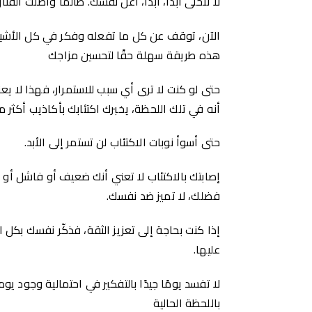
لا تتخلى أبدًا، أبدًا، أعن نفسك. طالما واصلت القت
الآن، توقف عن كل ما تفعله وفكر في كل الأشياء 
هذه طريقة سهلة حقًا لتحسين مزاجك
حتى لو كنت لا ترى أي سبب للاستمرار، فهذا لا ي
أنه في تلك اللحظة، يخبرك اكتئابك بأكاذيب أكثر م
حتى أسوأ نوبات الاكتئاب لن تستمر إلى الأبد.
إصابتك بالاكتئاب لا تعني أنك ضعيف أو فاشل أ
فضلك، لا تميز ضد نفسك.
إذا كنت بحاجة إلى تعزيز الثقة، فذكّر نفسك بكل ا
عليها.
لا تفسد يومًا جيدًا بالتفكير في احتمالية وجود 
باللحظة الحالية