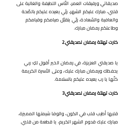
صديقاتي ورفيقات العمر، النّاس اللطيفة والغالية على
قلبي، مبارك عليكم الشهر، ربّي يعيده عليكم بالصّحة
والعافية والسّعادة، ربّي يتقبّل صيامكم وقيامكم
وطاعتكم رمضان مبارك.
كارت تهنئة رمضان لصديقتي2
يا صديقتي العزيزة، في رمضان الخير أقول لكِ: ربي
يحفظك ورمضان مبارك عليك، وعلى الأسرة الكريمة
كلّها يا رب يعيده عليكم بالسلامة.
كارت تهنئة رمضان لصديقتي3
قلبها أطيب قلب في الكون، والوفا شيمتها المميزة،
مبارك عليك قدوم الشهر الكريم، يا قطعة من قلبي.