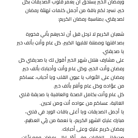
ورمضان الخير يستحق أن يعمر قلوب الصديقات بكل
خير، نسرد لكم باقة من أجمل كلمات تهنئة رمضان
لصديقتي، بمناسبة رمضان الكريم:
شعبان الكريم لا ترحل قبل أن تخبرهم بأني فخورة
بصداقتها وممتنة لقلبها الكبير، كل عام وأنتِ بألف خير
يا صديقتي.
على مشارف هلال شهر الخير أقول لك يا صديقتي كل
رمضان وأنت الخير، وكل عام وأنت وأحبابك بألف خير.
رمضان على الأبواب يا عيون القلب ويا أحباب، عساكم
من عوّاده وكل عام وأنتم بألف خير.
كل عام وأنت بكامل الصحة والعافية يا صديقة قلبي
الغالية، عساكم من عواده أنت ومن تحبين.
يا أجمل الصديقات ويا أغلى باقات الورد في قلبي،
مبارك عليكِ الشهر الكريم، يا نعمة من ربّي العظيم،
رمضان كريم عليكِ وعلى أحبابك.
صديقاتي الغاليات، وفي أوّل ليالي رمضان ومع زخّات