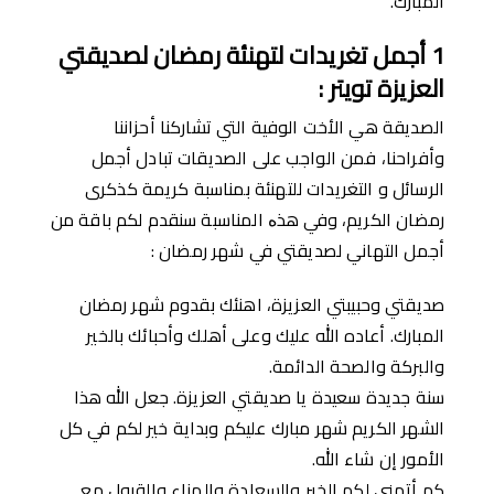
المبارك.
1
أجمل تغريدات لتهنئة رمضان لصديقتي
العزيزة تويتر
:
الصديقة هي الأخت الوفية التي تشاركنا أحزاننا
وأفراحنا، فمن الواجب على الصديقات تبادل أجمل
الرسائل و التغريدات للتهنئة بمناسبة كريمة كذكرى
رمضان الكريم، وفي هذە المناسبة سنقدم لكم باقة من
أجمل التهاني لصديقتي في شهر رمضان :
صديقتي وحبيبتي العزيزة، اهنئك بقدوم شهر رمضان
المبارك. أعاده الله عليك وعلى أهلك وأحبائك بالخير
والبركة والصحة الدائمة.
سنة جديدة سعيدة يا صديقتي العزيزة. جعل الله هذا
الشهر الكريم شهر مبارك عليكم وبداية خير لكم في كل
الأمور إن شاء الله.
كم أتمنى لكم الخير والسعادة والهناء والقبول مع