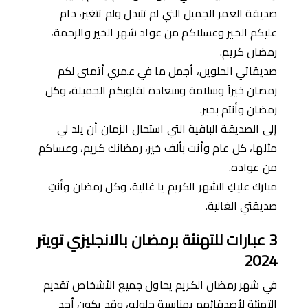
صديقة العمر الجميل التي لم تتبدل ولم تتغير، دام
عليكم الخير وعسلاكم من عواد شهر الخير والرحمة،
رمضان كريم.
صديقاتي الحلوين، أجمل ما في عمري أتمنى لكم
رمضان خيراً وسلامة وسعادة لقلوبكم الجميلة، وكل
رمضان وأنتم بخير.
إلى الصديقة الباقية التي استحال الزمان أن يلد لي
مثلها، كل عام وأنت بألف خير، رمضانك كريم، وعساكم
من عواده.
مبارك عليكِ الشهر الكريم يا غالية، وكل رمضان وأنتِ
صديقتي الغالية.
3
عبارات
لل
تهنئ
ة
برمضان
بالانجليزي تويتر
2024
في شهر رمضان الكريم يحاول جميع الأشخاص تقديم
التهنئة لأصدقائهم بمناسبة حلوله، وقد يكون أحد