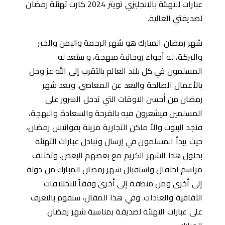
عبارات للتهنئة بالانجليزي تويتر 2024 كارت تهنئة رمضان
لصديقتي الغالية.
شهر رمضان المبارك هو شهر الرحمة واليمن والخير
والبركة، له أجواء روحانية مبهجة، و ستعد له
المسلمون في كل بلاد العالم بالتقرب إلى الله عز وجل
بالأعمال الصالحة والبعد عن المعاصي. ويعد شهر
رمضان من ﺃحسن الاوقات التي تدخل السرور على
المسلمين فيشعرون فيه بالفرحة والسعادة والبهجة،
فنجد البيوت والأ ماكن التجارية مزينة بفوانيس رمضان،
حيث يبدأ المسلمون في إرسال وتبادل عبارات التهنئة
بحلول هذا الشهر الكريم مع بعضهم البعض. وتختلف
مراسم احتفال واستقبال شهر رمضان المبارك من دولة
إلى أخرى ومن منطقة إلى أخرى وفقاً للاختلافات
الثقافية والعادات. وفي هذا المقال، سنقوم بالتعرف
على عبارات التهنئة لصديقة بمناسبة شهر رمضان