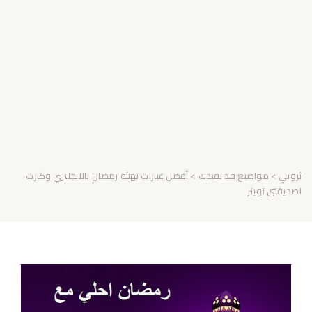
ثروتي
>
مواضيع قد تفيدك
> أفضل عبارات تهنئة رمضان بالانجليزي وكارت
لصديقتي تويتر