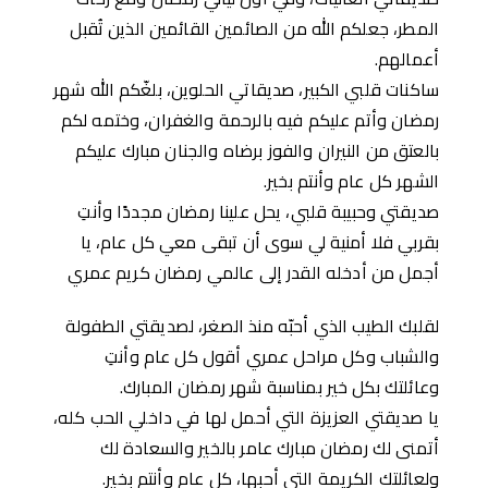
المطر، جعلكم الله من الصائمين القائمين الذين تُقبل
أعمالهم.
ساكنات قلبي الكبير، صديقاتي الحلوين، بلغّكم الله شهر
رمضان وأتم عليكم فيه بالرحمة والغفران، وختمه لكم
بالعتق من النيران والفوز برضاه والجنان مبارك عليكم
الشهر كل عام وأنتم بخير.
صديقتي وحبيبة قلبي، يحل علينا رمضان مجددًا وأنتِ
بقربي فلا أمنية لي سوى أن تبقى معي كل عام، يا
أجمل من أدخله القدر إلى عالمي رمضان كريم عمري
لقلبك الطيب الذي أحبّه منذ الصغر، لصديقتي الطفولة
والشباب وكل مراحل عمري أقول كل عام وأنتِ
وعائلتك بكل خير بمناسبة شهر رمضان المبارك.
يا صديقتي العزيزة التي أحمل لها في داخلي الحب كله،
أتمنى لك رمضان مبارك عامر بالخير والسعادة لك
ولعائلتك الكريمة التي أحبها، كل عام وأنتم بخير.