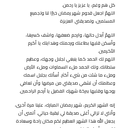
كل هم وغم، يا عزيز يا رحمن.
اللهمّ اجعل قدوم شهر رمضان خيرًا لنا ولجميع
المسلمين، ولصديقتي العزيزة
اللهمّ أبدل حالها، وارحم ضعفها، واشف كسرها،
وأسكن قلبها بطاعتك ورحمتك وهدايتك يا أكرم
الأكرمين.
اللهم لك الحمد كما ينبغي لجلال وجهك، وعظيم
سلطانك. ولك الحمد ملء السماوات وملء الأرض
وملء ما شئت من شيء أكثر. أسألك بجلال اسمك
وعظمتك أن تشفي صديقتي من مرضها وأن تعافي
روحها وقلبها ببركة شهرك الفضيل يا أرحم الراحمين.
إنه الشهر الكريم، شهر رمضان المبارك، علينا مرة أخرى،
وأنتي لا تزالي أغلى صديقة لي لبقية حياتي. أتمنى أن
يجعل الله هذا الشهر العظيم لكم مكان راحة وسعادة