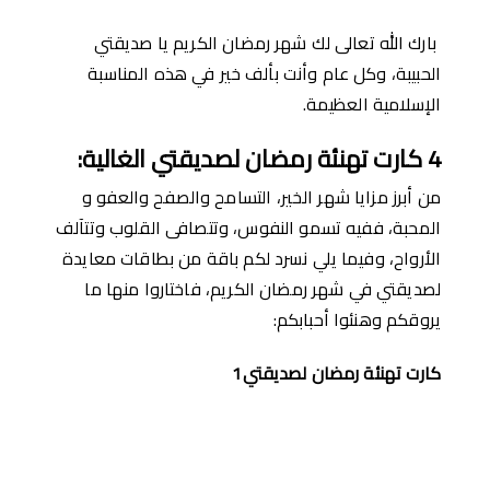
بارك الله تعالى لك شهر رمضان الكريم يا صديقتي
الحبيبة، وكل عام وأنت بألف خير في هذه المناسبة
الإسلامية العظيمة.
4
كارت تهنئ
ة
رمضان لصديقتي الغالي
ة
:
من أبرز مزايا شهر الخير، التسامح والصفح والعفو و
المحبة، ففيه تسمو النفوس، وتتصافى القلوب وتتآلف
الأرواح، وفيما يلي نسرد لكم باقة من بطاقات معايدة
لصديقتي في شهر رمضان الكريم، فاختاروا منها ما
يروقكم وهنئوا أحبابكم:
كارت تهنئة رمضان لصديقتي1