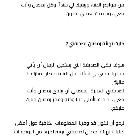
من مواجع الدنيا، ويبقيك لي سنداً، وكل رمضان وأنتِ
معي، ويديمك لعمري عمرين.
كارت تهنئة رمضان لصديقتي7
سوف تبقى الصديقة التي يستحيل الزمان أن يأتي
بمثلها، دمتي لي شيئا جميل لاينته رمضان مبارك يا
غاليتي.
لصديقتي العزيزة، يسعدني أن يبتدئ رمضان وأنت
معي، أدامك الله لي دنيا وجنة وعمر رمضان مبارك
عليكم.
نرجو أن نكون قد وفرنا المعلومات الكافية حول أفضل
عبارات تهنئة رمضان لصديقتي تويتر لمزيد من التوضيحات