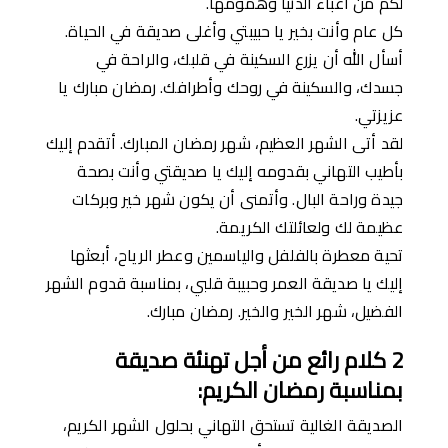
لكم من أعباء الدنيا وهمومها.
كل عام وأنت بخير يا حبيبتي وأغلى صديقة في الحياة.
أسأل الله أن يزرع السكينة في قلبك، والراحة في
جسدك، والسكينة في روحك وأطرافك. رمضان مبارك يا
عزيزتي.
لقد أتى الشهر العظيم، شهر رمضان المبارك. أتقدم إليك
بأطيب التهاني بقدومه إليك يا صديقتي وأنت بصحة
جيدة وراحة البال. وأتمنى أن يكون شهر خير وبركات
عظيمة لك ولعائلتك الكريمة.
تحية معطرة بالفلفل والياسمين وعطر الرياح، أبعثها
إليك يا صديقة العمر وحبيبة قلبي، بمناسبة قدوم الشهر
الفضيل، شهر الخير والخير. رمضان مبارك.
2
كلام رائع
من
ﺃ
جل تهنئة
صديق
ة
بمناسبة رمضان الكريم
:
الصديقة الغالية تستحق التهاني بحلول الشهر الكريم،