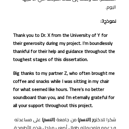
اليوم.
نموذج
3:
Thank you to Dr. X from the University of Y for
their generosity during my project. I’m boundlessly
thankful for their help and guidance throughout the
toughest stages of this dissertation.
Big thanks to my partner Z, who often brought me
coffee and snacks while I was sitting in my chair
for what seemed like hours. There’s no better
soundboard than you, and I’m eternally grateful for
all your support throughout this project.
شكرا للدكتو
ر
(
الاسم
)
من جامعة
(
الاسم
)
على مساعدته
و دعمه وتوجيهاته طوال أصعب مراحل هذه الأطروحة.