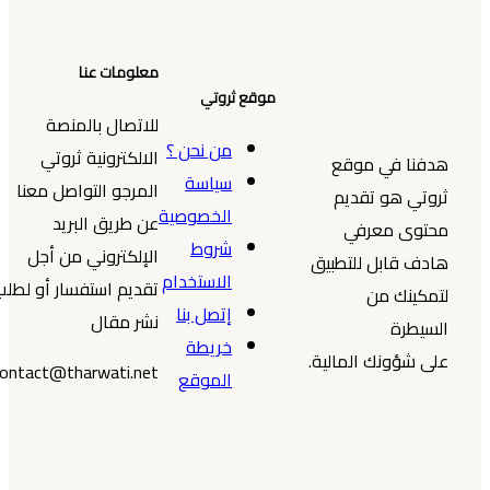
معلومات عنا
موقع ثروتي
للاتصال بالمنصة
من نحن ؟
الالكترونية ثروتي
هدفنا في موقع
سياسة
المرجو التواصل معنا
ثروتي هو تقديم
الخصوصية
عن طريق البريد
محتوى معرفي
شروط
الإلكتروني من أجل
هادف قابل للتطبيق
الاستخدام
تقديم استفسار أو لطلب
لتمكينك من
إتصل بنا
نشر مقال
السيطرة
خريطة
على شؤونك المالية.
contact@tharwati.net
الموقع