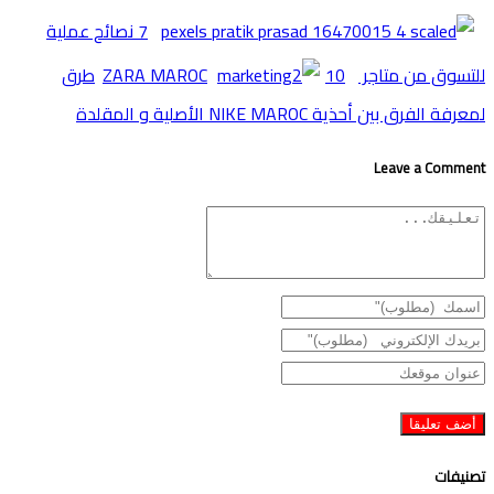
7 نصائح عملية
للتسوق من متاجر ZARA MAROC
10طرق
لمعرفة الفرق بين أحذية NIKE MAROC اﻷصلية و المقلدة
Leave a Comment
تصنيفات