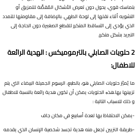
بتماسك قوي، يحول دون تعرض الأشكال المُقصَّة للتمزيق أو
التشويه أثناء نقلها إلى لوحة الطهي .باﻹضافة إلى مقاومتها للتمدد
الذي يؤدي إلى التساقط المتكرر للقطع الصغيرة دون الحاجة إلى
التبريد بشكل متكرر.
2
حلويات الصابلي بالترموميكس
:
الهدية الرائعة
للاطفال
:
ما يُميّز حلويات الصابلي هو، بالطبع، الرسوم الجميلة البيضاء التي يتم
تزيينها بها.هذە الحلويات يمكن أن تكون هدية رائعة بالنسبة للاطفال
و ذلك للاسباب التالية :
-يمكن الاحتفاظ بها لعدة أسابيع في مكان جاف
-طريقة التزيين تجعل منه هدية تجسد شخصية اﻹنسان الذي يقدمه