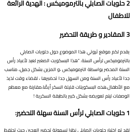
2
حلويات الصابلي بالترموميكس
:
الهدية الرائعة
للاطفال
3
المقادير و طريقة التحضير
يقدم لكم موقع ثروتي هذا الموضوع حول حلويات الصابلي
بالترموميكس لرأس السنة. “هذا البسكويت الصغير لعيد ﻷعياد رأس
السنة المحضر بواسطة الترموميكس ،و المزين بشكل جميل، مناسب
جدا ﻷعياد رأس السنة ومن السهل جدا تحضيرها ، لقضاء وقت لذيذ
مع الأطفال.هذه البسكويتات قليلة السكر أيضًا،مقارنة مع معظم
الوصفات ليتم تعويضه بشكل كبير بالطبقة السكرية !
1
حلويات الصابلي لرأس السنة سهلة التحضير
:
لقد تم اختيار حلويات الصابلي نظرا لسهولة تحضير العجين حيث تحتفظ