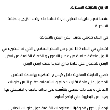
التزيين بالطبقة السكرية
:
عندما تصبح
حلويات الصابلي
باردة تماما جاء وقت التزيين بالطبقة
السكرية
في الاناء قومي بضرب ابيض البيض بالشوكة
اخلطي في الاناء 150 غرام من السكر المطحون الذي تم تحضيره في
الاول ملعقة صغيرة من عصير الليمون و الكمية الكافية من ابيض
البيض للحصول على خليط جاري تقريبا نصف ابيض البيض
ضعي الطبقة السكرية داخل كيس و اقطعيه بواسطة المقص
للحصول على فتحة تقارب 1 ملم و استعمليه كقلم لتزيين حلويات
الصابلي و بعد ذلك قومي بتنشيفه على حرارة عادية و احتفيظي بها
بعيدا من الرطوبة حتي لبضع أسابيع.
نرجو أن نكون قد وفرنا المعلومات الكافية حول حلويات الصابلي