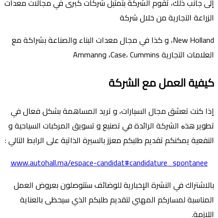
إلى جانب ذلك، تقوم الشركة بتمثيل شركات كبرى في مجالات معدات
الزراعة التجارية من خلال شركة
New Holland، و كذا في مجال معدات البناء والصناعة بشراكة مع
العلامات التجارية Case، Cummins، وAmmann
كيفية العمل مع الشركة
إذا كنت تعشق مجال السيارات، و تريد المساهمة بشكل فعال في
تطوير هذە الشركة الرائدة في تصنيع و تسويق المركبات السياحية و
النفعية يمكنكم تقديم طلبكم معزز بالسيرة الذاتية على الرابط التالي :
www.autohall.ma/espace-candidat#candidature_spontanee
بالاشتراك في النشرة اﻹخبارية للوضائف ستتوصلون بعروض العمل
المناسبة لمساركم المهني لتقديم طلبكم الذي سيحظى بالعناية
اللازمة.