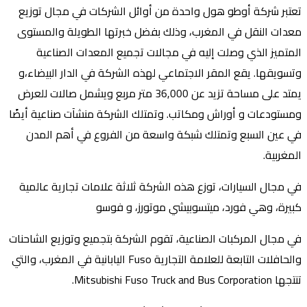
تعتبر شركة أوطو هول واحدة من أوائل الشركات في مجال توزيع
معدات النقل في المغرب، وذلك بفضل خبرتها الطويلة والمستوى
المتميز الذي وصلت إليه في مجالات تجميع المعدات الصناعية
وتسويقها. يقع المقر الاجتماعي لهذه الشركة في الدار البيضاء،و
يمتد على مساحة تزيد عن 36,000 متر مربع ويشمل صالات للعرض
ومستودعات و أوراش ومكاتب. وتمتلك الشركة منشآت صناعية أيضًا
في عين السبع وتمتلك شبكة واسعة من الفروع في أهم المدن
المغربية.
في مجال السيارات، توزع هذه الشركة ثلاثة علامات تجارية عالمية
كبيرة، وهي فورد، ميتسوبيشي موتورز، و فوسو
في مجال المركبات الصناعية، تقوم الشركة بتجميع وتوزيع الشاحنات
والحافلات التابعة للعلامة التجارية Fuso اليابانية في المغرب، والتي
تنتجها Mitsubishi Fuso Truck and Bus Corporation.