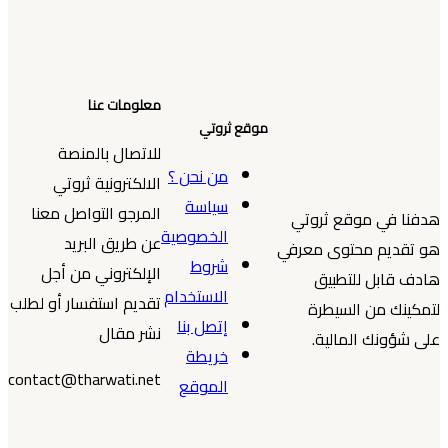
معلومات عنا
موقع ثروتي
للاتصال بالمنصة
من نحن ؟
الالكترونية ثروتي
سياسة
المرجو التواصل معنا
هدفنا في موقع ثروتي
الخصوصية
عن طريق البريد
هو تقديم محتوى معرفي
شروط
الإلكتروني من أجل
هادف قابل للتطبيق
الاستخدام
تقديم استفسار أو لطلب
لتمكينك من السيطرة
إتصل بنا
نشر مقال
على شؤونك المالية.
خريطة
contact@tharwati.net
الموقع