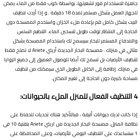
جاهزة للاستخدام فور تشغيلها، بواسطة كوب فقط من الماء يمكن
للجهاز العمل بشكل مستمر لمدة 18 دقيقة . و إذا أردت تنظيف
البيت بشكل كامل قم بإعادة ملء الخزان واستخدم الممسحة دون
الحاجة إلى الانتظار لوقت طويل لتسخين الماء. التنظيم السلس
والاندفاع المستمر للبخار سيسمح لك باستخدام الممسحة بشكل
مثالي في منزلك . ممسحة البخار الجديدة أريتي Ariete لا تصلح فقط
لتنظيف اﻷرضيات بل تسمح لك أيضا للوصول العميق إلى جميع الزوايا
في منزلك. إظافة إلى الكابل الطويل الذي سيمكنك من تنظيف
مساحة كبيرة دون الحاجة إلى تغيير المكان.
4
التنظيف الفعال للمنزل الملء بالحيوانات
:
إذا كانت لديك حيوانات أليفة ، فبالتأكيد هناك تحديات للحفاظ على
نظافة المنزل. ممسحة البخار الجديدة من اريتي Ariete بتقنية 10 في
1 ستساعدك على التنظيف اليومي للأرضيات، وعلى المحافظة على