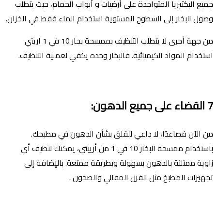
جميع البكتيريا المتواجدة على أرضيات و أبواب الحمام، حيث يتطلب
وصول البخار إلى السطوح المستوية استخدام الماء فقط في الخزان.
من جهة أخرى لا يتطلب التنظيف بممسحة بخار 10 في 1 اريتي
استخدام المواد الكيميائية. فالبخار وحده يكفي لعملية التنظيف.
7
القضاء على جميع الدهون
:
من الآن فصاعدًا، لا داعي للقلق بشأن الدهون في مطبخك.
باستخدام ممسحة البخار 10 في 1 من أرييتي، يمكنك تنظيف أي
زاوية ممتلئة بالدهون بسهولة وبطريقة ممتعة. باﻹضافة إلى
تجهيزات المطبخ مثل الفرن المقالي والصحون .