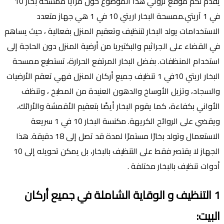
يقدم لكم موقع ثروتي هذا الموضوع حول مزايا ممسحة بخار 10
في 1 آريتي.ممسحة البخار اريتي 10 في 1 هي جهاز متعدد
الاستخدامات يولد البخار لتنظيف وتعقيم المنزل بفعالية ، حيث يساهم
في القضاء على الجراثيم والبكتيريا من أرضية المنزل دون الحاجة إلى
استخدام المنظفات. بفضل البخار المرتفع الحرارة، تستطيع ممسحة
البخار اريتي 10في 1 تنظيف جميع أركان المنزل فهي تعقم الأرضيات
والسجاد، وتزيل الأوساخ والدهون العنيدة من المطبخ ، وتنظف
الأواني بكفاءة، كما يقوم البخار أيضًا بتعقيم الأقمشة والأرائك،
ويقضي على الروائح الكريهة. مكنسة البخار 10 في 1 سريعة
الاستعمال وتولد بخارًا مستمرًا لمدة قد تصل إلى 18 دقيقة. هذا
الجهاز لا يقتصر فقط على التنظيف بالبخار، بل يمكن تحويله إلى 10
أدوات تنظيف بالبخار مختلفة .
1
التنظيف و الوقاية الشاملة في جميع أركان
البيت
: