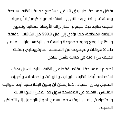
بفضل ممسحة بخار آريتي 10 في 1 ستصبح عملية التنظيف سريعة
وممتعة. لن تحتاج بعد الآن إلى استخدام مواد كيميائية أو مواد
تنظيف ضارة، حيث سيقوم البخار بإزالة الأوساخ بفعالية وتطهير
الأرضية المنظفة، مما يؤدي إلى قتل 99.9% من الكائنات الدقيقة
والبكتيريا. ومع وجود مجموعة واسعة من الإكسسوارات، بما في
ذلك 8 فوهات ومجموعة من الأقمشة المايكروفايبر، يمكنك
تنظيف كل زاوية في منزلك بشكل شامل.
تصميم الممسحة لا يقتصر فقط على تنظيف الأرضيات، بل يمكن
استخدامه أيضًا لتنظيف اﻷبواب ، والنوافذ، والحمامات، وأجهزة
المطبخ، وحتى السجاد . كما يمكن أن يكون البخار مفيد أيضا لدواليب
الملابس . التحكم في الممسحة سهل جدا بفضل رأسها التابث
والمتحرك في نفس الوقت، مما يسمح للجهاز بالوصول إلى الأماكن
الصعبة .