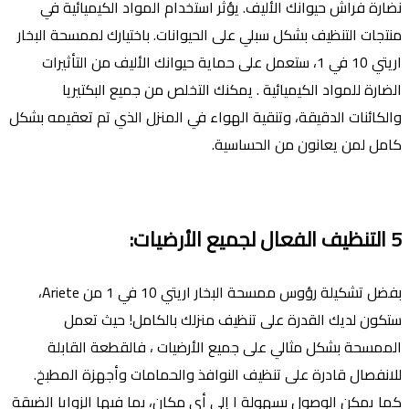
نضارة فراش حيوانك الأليف. يؤثر استخدام المواد الكيميائية في
منتجات التنظيف بشكل سبلي على الحيوانات. باختيارك لممسحة البخار
اريتي 10 في 1، ستعمل على حماية حيوانك الأليف من التأثيرات
الضارة للمواد الكيميائية . يمكنك التخلص من جميع البكتيريا
والكائنات الدقيقة، وتنقية الهواء في المنزل الذي تم تعقيمه بشكل
كامل لمن يعانون من الحساسية.
5
التنظيف الفعال لجميع اﻷرضيات
:
بفضل تشكيلة رؤوس ممسحة البخار اريتي 10 في 1 من Ariete،
ستكون لديك القدرة على تنظيف منزلك بالكامل! حيث تعمل
الممسحة بشكل مثالي على جميع اﻷرضيات ، فالقطعة القابلة
للانفصال قادرة على تنظيف النوافذ والحمامات وأجهزة المطبخ.
كما يمكن الوصول بسهولة ا إلى أي مكان، بما فيها الزوايا الضيقة