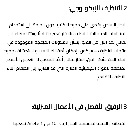
2
التنظيف اﻹيكولوجي
:
البخار الساخن يقضي على جميع البكتيريا دون الحاجة إلى استخدام
المنظفات الكيميائية. التنظيف بالبخار يُعتبر حلاً آمنًا وبيئيًا لمنزلك. لن
تعاني بعد الآن من القلق بشأن المكونات المزعجة الموجودة في
منتجات التنظيف – سيكون بإمكان أطفالك اللعب و استكشاف جميع
أنحاء البيت بشكل آمن. البخار مثالي أيضًا للمطبخ. لن تتعرض الأسطح
المنظفة للمواد الكيميائية الضارة التي قد تتسرب إلى الطعام أثناء
التنظيف التقليدي.
3
الرفيق اﻷفضل في اﻷعمال المنزلية
:
الخصائص التقنية لممسحة البخار اريتي 10 في 1 Ariete تجعلها