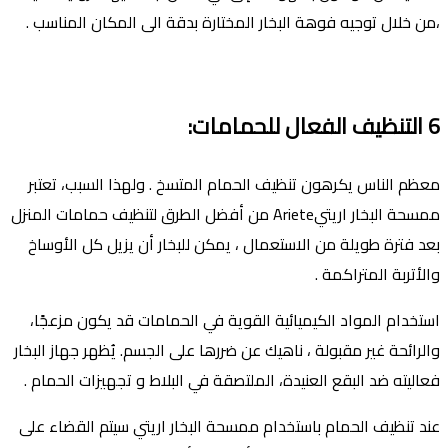
،من خلال توجيه فوهة البخار المختارة بدقة الى المكان المناسب .
6
التنظيف الفعال للحمامات
:
معظم الناس يكرهون تنظيف الحمام المتسخ . ولهذا السبب، تعتبر
ممسحة البخار اريتيAriete من أفضل الطرق لتنظيف حمامات المنزل
بعد فترة طويلة من الاستعمال ، يمكن للبخار أن يزيل كل الأوساخ
والأتربة المتراكمة .
استخدام المواد الكيميائية القوية في الحمامات قد يكون مزعجًا،
والرائحة غير مقبولة ، ناهيك عن ضررها على الجسم. يُظهر جهاز البخار
فعاليته ضد البقع العنيدة، الملتصقة في البلاط و تجهيزات الحمام .
عند تنظيف الحمام باستخدام ممسحة البخار اريتي سيتم القضاء على