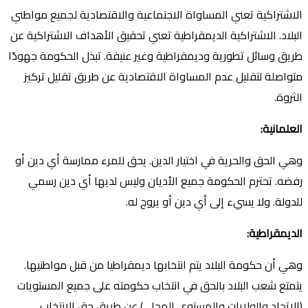
الاشتراكية تعني المساواة الاجتماعية والاقتصادية لجميع مواطني
البلاد. الاشتراكية الديمقراطية تعني تحقيق الأهداف الاشتراكية عن
طريق وسائل تطورية وديمقراطية وغير عنيفة. تبذل الحكومة جهودًا
متواصلة لتقليل عدم المساواة الاقتصادية عن طريق تقليل تركيز
الثروة.
العلمانية
:
وهي الحق والحرية في اختيار الدين. يحق للمرء ممارسة أي دين أو
رفضه. تحترم الحكومة جميع الأديان وليس لديها أي دين رسمي
للدولة. ولا يسيء إلى أي دين أو يروج له.
الديمقراطية
:
وهي أن حكومة البلاد يتم انتخابها ديمقراطيا من قبل مواطنيها.
يتمتع شعب البلاد بالحق في انتخاب حكومته على جميع المستويات
(الاتحاد والولايات والمستوى المحلي) عن طريق حق الانتخاب