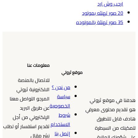
ارحب وش ارد
20 صور تهنئه بمولود
35 صور تهنئة بالمولوده
معلومات عنا
موقع ثروتي
للاتصال بالمنصة
من نحن ؟
الالكترونية ثروتي
سياسة
المرجو التواصل معنا
هدفنا في موقع ثروتي
الخصوصية
عن طريق البريد
هو تقديم محتوى معرفي
شروط
الإلكتروني من أجل
هادف قابل للتطبيق
الاستخدام
تقديم استفسار أو لطلب
لتمكينك من السيطرة
إتصل بنا
نشر مقال
على شؤونك المالية.