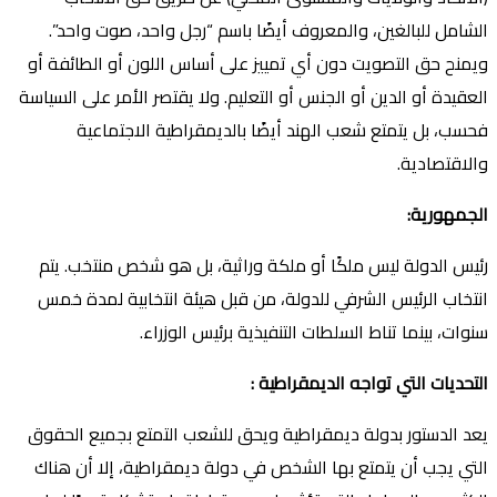
الشامل للبالغين، والمعروف أيضًا باسم “رجل واحد، صوت واحد”.
ويمنح حق التصويت دون أي تمييز على أساس اللون أو الطائفة أو
العقيدة أو الدين أو الجنس أو التعليم. ولا يقتصر الأمر على السياسة
فحسب، بل يتمتع شعب الهند أيضًا بالديمقراطية الاجتماعية
والاقتصادية.
الجمهورية
:
رئيس الدولة ليس ملكًا أو ملكة وراثية، بل هو شخص منتخب. يتم
انتخاب الرئيس الشرفي للدولة، من قبل هيئة انتخابية لمدة خمس
سنوات، بينما تناط السلطات التنفيذية برئيس الوزراء.
التحديات التي تواجه الديمقراطية
:
يعد الدستور بدولة ديمقراطية ويحق للشعب التمتع بجميع الحقوق
التي يجب أن يتمتع بها الشخص في دولة ديمقراطية، إلا أن هناك