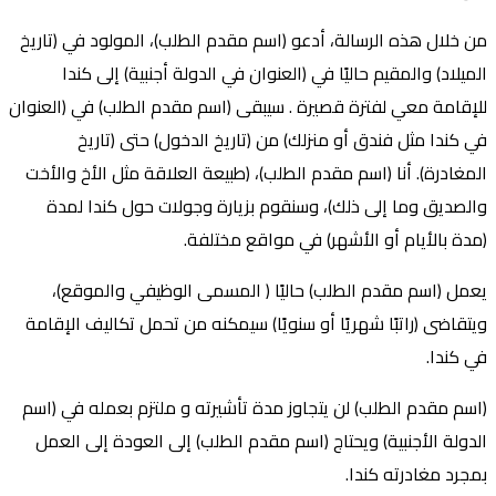
من خلال هذه الرسالة، أدعو (اسم مقدم الطلب)، المولود في (تاريخ
الميلاد) والمقيم حاليًا في (العنوان في الدولة أجنبية) إلى كندا
للإقامة معي لفترة قصيرة . سيبقى (اسم مقدم الطلب) في (العنوان
في كندا مثل فندق أو منزلك) من (تاريخ الدخول) حتى (تاريخ
المغادرة). أنا (اسم مقدم الطلب)، (طبيعة العلاقة مثل الأخ والأخت
والصديق وما إلى ذلك)، وسنقوم بزيارة وجولات حول كندا لمدة
(مدة بالأيام أو الأشهر) في مواقع مختلفة.
يعمل (اسم مقدم الطلب) حاليًا ( المسمى الوظيفي والموقع)،
ويتقاضى (راتبًا شهريًا أو سنويًا) سيمكنه من تحمل تكاليف الإقامة
في كندا.
(اسم مقدم الطلب) لن يتجاوز مدة تأشيرته و ملتزم بعمله في (اسم
الدولة الأجنبية) ويحتاج (اسم مقدم الطلب) إلى العودة إلى العمل
بمجرد مغادرته كندا.