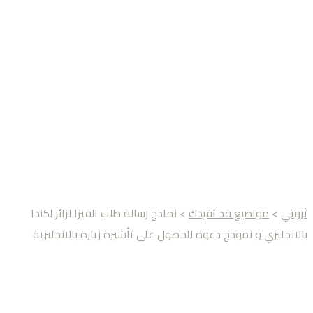
ثروتي
>
مواضيع قد تفيدك
> نماذج رسالة طلب الفيزا لزائر لكندا
بالانجليزي و نموذج دعوة للحصول على تأشيرة زيارة بالانجليزية