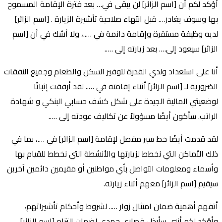
أؤكد لكم أن [اسم الزائر] لن يبقى في… بعد فترة الإقامة المسموح
بها وسوف يغادر…. قبل انتهاء صلاحية تأشيرة الزيارة . [اسم الزائر]
لديه وظيفة مستقرة وإقامة دائمة في …..، ولا أشك في أن [اسم
الزائر] سيعود إلى…. بعد زيارته إلى …..
أنا على استعداد ولدي القدرة لتوفير السكن والطعام وجميع النفقات
الضرورية لـ [اسم الزائر] أثناء إقامته في ….. لقد أرفقت إثباتًا
لوضعيتي المالية الجيدة على شكل كشف حسابي البنكي و شهادة
الراتب. سأكون أيضًا مسؤولاً عن تكاليف عودته إلى …..
لقد قدمت أيضًا خط سير مفصل لإقامة [اسم الزائر] في ….، بما في
ذلك الأماكن التي نخطط لزيارتها والأنشطة التي نخطط للقيام بها
وأسماء ومعلومات التواصل بأي مواطنين أو مقيمين دائمين آخرين
سيقيم [اسم الزائر] معهم أثناء زيارته.
أتفهم أهمية ضمان امتثال زوار ….. لشروط وأحكام تأشيراتهم،
وأؤكد لكم أنني سأبذل قصارى جهدي لضمان التزام [اسم الزائر]