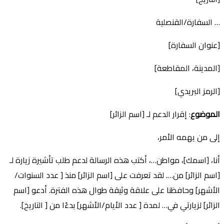
… السفارة/القنصلية
[عنوان السفارة]
[المدينة، المقاطعة]
[الرمز البريدي]
الموضوع
: إقرار الدعم لـ [اسم الزائر]
إلى من يهمه الأمر،
أنا، [اسمك]، مواطن…، أكتب هذه الرسالة لدعم طلب تأشيرة زيارة لـ
[اسم الزائر] من…. لقد تعرفت على [اسم الزائر] منذ [ عدد السنوات/
الأشهر] وحافظنا على علاقة وثيقة طوال هذه الفترة. أدعو [اسم
الزائر] لزيارتي في… لمدة [ عدد الأيام/الأشهر] بدءًا من [ التاريخ].