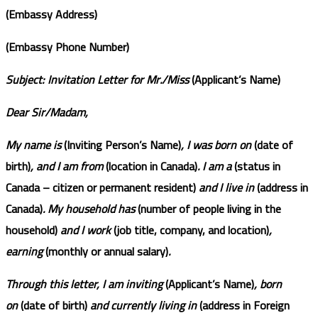
(Embassy Address)
(Embassy Phone Number)
Subject: Invitation Letter for Mr./Miss
(Applicant’s Name)
Dear Sir/Madam,
My name is
(Inviting Person’s Name)
, I was born on
(date of
birth)
, and I am from
(location in Canada)
. I am a
(status in
Canada – citizen or permanent resident)
and I live in
(address in
Canada)
. My household has
(number of people living in the
household)
and I work
(job title, company, and location)
,
earning
(monthly or annual salary)
.
Through this letter, I am inviting
(Applicant’s Name)
, born
on
(date of birth)
and currently living in
(address in Foreign