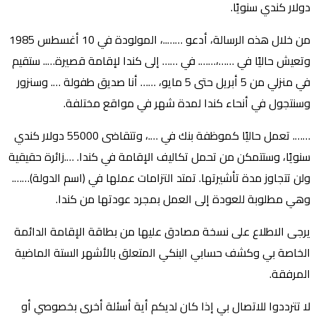
دولار كندي سنويًا.
من خلال هذه الرسالة، أدعو ……..، المولودة في 10 أغسطس 1985
وتعيش حاليًا في ……،……. في …… إلى كندا لإقامة قصيرة….. ستقيم
في منزلي من 5 أبريل حتى 5 مايو، …… أنا صديق طفولة …. وسنزور
وسنتجول في أنحاء كندا لمدة شهر في مواقع مختلفة.
……. تعمل حاليًا كموظفة بنك في ….، وتتقاضى 55000 دولار كندي
سنويًا، وستتمكن من تحمل تكاليف الإقامة في كندا. ….زائرة حقيقية
ولن تتجاوز مدة تأشيرتها. تمتد التزامات عملها في (اسم الدولة)…….
وهي مطلوبة للعودة إلى العمل بمجرد عودتها من كندا.
يرجى الاطلاع على نسخة مصادق عليها من بطاقة الإقامة الدائمة
الخاصة بي وكشف حسابي البنكي المتعلق بالأشهر الستة الماضية
المرفقة.
لا تترددوا للاتصال بي إذا كان لديكم أية أسئلة أخرى بخصوصي أو