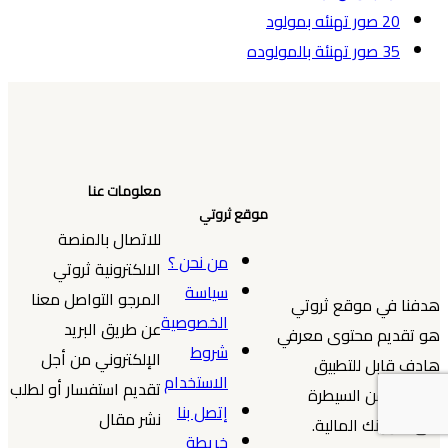
20 صور تهنئه بمولود
35 صور تهنئة بالمولوده
معلومات عنا
موقع ثروتي
للاتصال بالمنصة
من نحن ؟
الالكترونية ثروتي
سياسة
المرجو التواصل معنا
هدفنا في موقع ثروتي
الخصوصية
عن طريق البريد
هو تقديم محتوى معرفي
شروط
الإلكتروني من أجل
هادف قابل للتطبيق
الاستخدام
تقديم استفسار أو لطلب
لتمكينك من السيطرة
إتصل بنا
نشر مقال
على شؤونك المالية.
خريطة