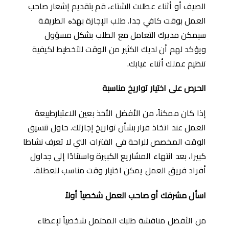
الصيف أو أثناء عطلات الشتاء، قم بتقديم إشعار صاحب
العمل بوقت كافي جدا. طلب الإجازة بهذە الطريقة
سيمكن مديرك التعامل مع الطلب بشكل مسؤول
ويؤكد لهم أن لديك الكثير من الوقت للتخطيط لكيفية
تنظيم عملك أثناء غيابك.
ال
حرص على اختيار تواريخ مناسبة
إذا كان ممكناً، من اﻷفضل اﻷخذ بعين الاعتبارطبيعة
العمل عند اتخاذ قرار بشأن تواريخ إجازتك. حاول تنسيق
الوقت المخصص للراحة في الفترات التي لا تعرف نشاطا
كبيرا، بعد انتهاء المشاريع الكبيرة واستنادًا إلى جداول
أفراد فريق العمل يمكن اختيار وقت مناسب للعطلة.
اسأل مشرفك أو صاحب العمل شخصياً أولاً
من الأفضل مناقشة طلبك المحتمل شخصياً لإعطاء