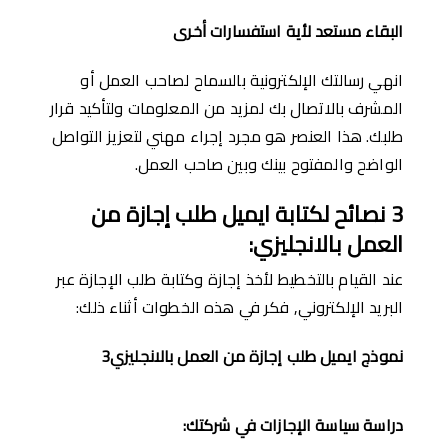
البقاء م
ستعد
ﻷ
ية استفسارات
ﺃ
خرى
انهي رسالتك الإلكترونية بالسماح لصاحب العمل أو
المشرف بالاتصال بك لمزيد من المعلومات ولتأكيد قرار
طلبك. هذا العنصر هو مجرد إجراء مهني لتعزيز التواصل
الواضح والمفتوح بينك وبين صاحب العمل.
3
نصائح لكتابة ايميل طلب إجازة من
العمل بالانجليزي
:
عند القيام بالتخطيط لأخذ إجازة وكتابة طلب الإجازة عبر
البريد الإلكتروني, فكر في هذه الخطوات أثناء ذلك:
نموذج ايميل طلب إجازة من العمل بالانجليزي3
دراسة سياسة الإجازات في شركتك
: