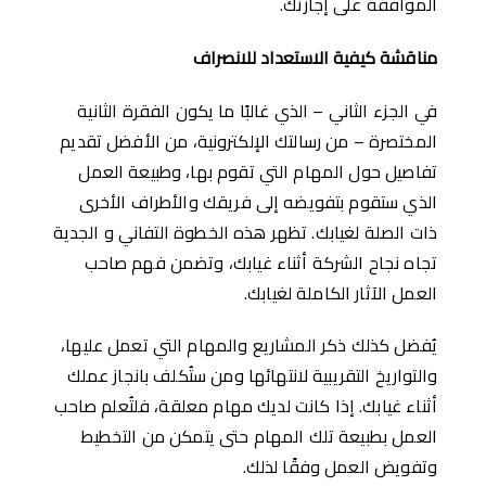
الموافقة على إجازتك.
مناقشة كيفية الاستعداد للانصراف
في الجزء الثاني – الذي غالبًا ما يكون الفقرة الثانية
المختصرة – من رسالتك الإلكترونية، من اﻷفضل تقديم
تفاصيل حول المهام التي تقوم بها، وطبيعة العمل
الذي ستقوم بتفويضه إلى فريقك والأطراف الأخرى
ذات الصلة لغيابك. تظهر هذه الخطوة التفاني و الجدية
تجاه نجاح الشركة أثناء غيابك، وتضمن فهم صاحب
العمل الآثار الكاملة لغيابك.
يُفضل كذلك ذكر المشاريع والمهام التي تعمل عليها،
والتواريخ التقريبية لانتهائها ومن ستُكلف بانجاز عملك
أثناء غيابك. إذا كانت لديك مهام معلقة، فلتُعلم صاحب
العمل بطبيعة تلك المهام حتى يتمكن من التخطيط
وتفويض العمل وفقًا لذلك.