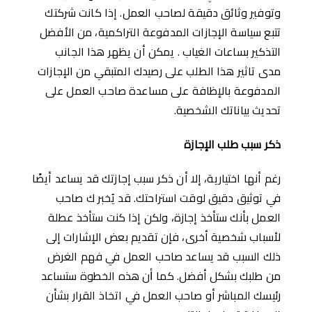
وتوفير وثائق دقيقة لصاحب العمل. إذا كانت شركتك
تتبع سياسة الإجازات المدفوعة التراكمية، من اﻷفضل
التذكير بساعات الغياب . يمكن أن يظهر هذا الجانب
مدى تاثير هذا الطلب على رصيدك المتبقي من الإجازات
المدفوعة باﻹظافة على مساعدة صاحب العمل على
تحديث بياناتك الشخصية.
ذكر سبب طلب الإجازة
رغم أنها اختيارية، إلا أن ذكر سبب إجازتك قد يساعد أيضًا
في توثيق دقيق لوقت استراحتك. قد يُخبر ك صاحب
العمل بأنك ستأخذ إجازة، ولكن إذا كنت ستأخذ عطلة
لأسباب شخصية أخرى، فإن تقديم بعض الإشارات إلى
ذلك السبب قد يساعد صاحب العمل في فهم الغرض
من طلبك بشكل أفضل. كما ﺃن هذه الخطوة ستساعد
رئيسك المباشر أو صاحب العمل في اتخاذ القرار بشأن