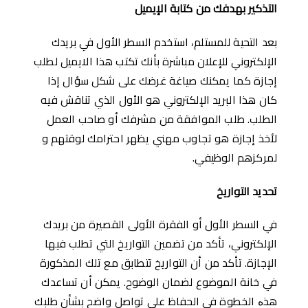
الت
ذك
ير
بهدفك
من
كتابة ا
ﻹ
يميل
بعد التحية للمستلم، استخدم السطر الأول في بريدك
الإلكتروني للإعلان مباشرة بأنك تكتب هذا الايميل لطلب
إجازة كما يمكنك صياغة غرضك على شكل سؤال إذا
كان هذا البريد الإلكتروني هو الأول الذي تناقش فيه
الطلب. طلب الموافقة من مشرفك أو صاحب العمل
لأخذ إجازة هو تجاوب مهني يظهر احترامك لوقتهم و
لمركزهم الوظيفي.
تحديد
التواريخ
في السطر الأول أو الفقرة الأولى القصيرة من بريدك
الإلكتروني، تأكد من تضمين التواريخ التي تطلب فيها
الإجازة. تأكد من أن التواريخ تتطابق مع تلك المذكورة
في خانة الموضوع لضمان الوضوح. يمكن أن تساعدك
هذە الخطوة في الحفاظ على تواصل واضح بشأن طلبك