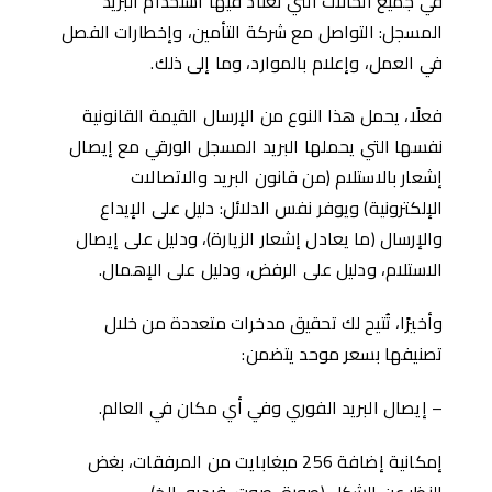
في جميع الحالات التي تعتاد فيها استخدام البريد
المسجل: التواصل مع شركة التأمين، وإخطارات الفصل
في العمل، وإعلام بالموارد، وما إلى ذلك.
فعلًا، يحمل هذا النوع من الإرسال القيمة القانونية
نفسها التي يحملها البريد المسجل الورقي مع إيصال
إشعار بالاستلام (من قانون البريد والاتصالات
الإلكترونية) ويوفر نفس الدلائل: دليل على الإيداع
والإرسال (ما يعادل إشعار الزيارة)، ودليل على إيصال
الاستلام، ودليل على الرفض، ودليل على الإهمال.
وأخيرًا، تُتيح لك تحقيق مدخرات متعددة من خلال
تصنيفها بسعر موحد يتضمن:
– إيصال البريد الفوري وفي أي مكان في العالم.
إمكانية إضافة 256 ميغابايت من المرفقات، بغض
النظر عن الشكل (صورة، صوت، فيديو، إلخ).