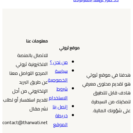
معلومات عنا
موقع ثروتي
للاتصال بالمنصة
من نحن ؟
الالكترونية ثروتي
سياسة
المرجو التواصل معنا
هدفنا في موقع ثروتي
الخصوصية
عن طريق البريد
هو تقديم محتوى معرفي
شروط
الإلكتروني من أجل
هادف قابل للتطبيق
الاستخدام
تقديم استفسار أو لطلب
لتمكينك من السيطرة
إتصل بنا
نشر مقال
على شؤونك المالية.
خريطة
contact@tharwati.net
الموقع