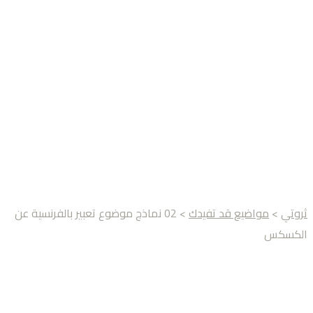
ثروتي
>
مواضيع قد تفيدك
> 02 نماذج موضوع تعبير بالفرنسية عن
الكسكس