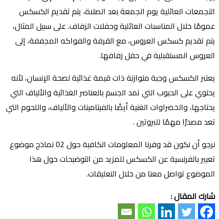
التجمعات العائلية يوم الجمعة بعد الصلاة، يتم تقديم الكسكس
عمومًا خلال المناسبات العائلية وحفلات الزفاف. على سبيل المثال،
يتم تقديم كسكس العروس، مع القرفة والفواكه المجففة، إلى
العروس المستقبلية في حفل زفافها.
يعتبر الكسكس وجبة متوازنة ذات قيمة غذائية لصحة الإنسان، لأنه
يحتوي على الحبوب التي تمد الجسم بالعناصر الغذائية والألياف التي
يحتاجها، والخضراوات الغنية أيضًا بالفيتامينات والألياف، واللحوم التي
تعد مصدرًا مهمًا للبروتين .
نرجو أن نكون قد وفرنا المعلومات الكافية حول 02 نماذج موضوع
تعبير بالفرنسية عن الكسكس للمزيد من التوضيحات حول هذا
الموضوع تواصل معنا من خلال التعليقات.
شارك المقال :