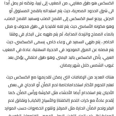
الكسكس هو طبق مغاربي، من المغرب إلى ليبيا، ولكنه لم يصل أبدا
الى شرق الحدود المصرية، حيث يتم استبداله بالقمح المسلوق أو
البرغل. يرجع اسم الكسكس إلى القمح الصلب وسميد القمح الصلب،
وهو مكونه الأساسي حيث يتم لفه تقليديا في طبق مجوف و مبلل
بالماء المملح والزبدة المذابة، ثم يتم طهيه على البخار. في وقتنا
الحاضر ، يتم طهي السميد في وعاء خاص، يسمى الكسكسي، حيث
يتم فصله عن المرق الموجود في الحجرة السفلية. عادة في المغرب
العربي، يأكل الكسكس باليد اليمنى. وهو طبق احتفالي يؤكل بعد
غروب الشمس خلال شهر رمضان.
هناك العديد من الإضافات التي يمكن تقديمها مع الكسكس حيث
تعتبر اللحوم الأكثر استخداماخاصة لحم الضأن أو الدجاج. في بعض
الأحيان يتم استخدام أيضا الأحشاء مثل الكرشة ورأس الضأن. كما
يُقدم عادةً مع كرات اللحم (الكفتة) والأسياخ (الكباب) ونقانق لحم
البقر ولحم الضأن الحارة مثل المرقز. وتتنوع الخضروات حسب الموارد
المحلية لكل بلد : الجزر، اللفت، البصل، الحمص، الفاصوليا، الكوسة،