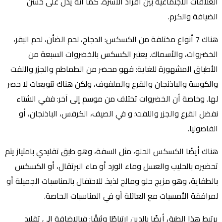
العلاقات الاجتماعية بين أفراد الأسرة. كما انه يدل على حسن
الضيافة والكرم.
هناك 7 أنواع مختلفة من الكسكس: الدجاج، لحم الضأن، لحم البقر،
الخضروات، والأسماك. يعتبر الكسكس بالخضروات السبعة من
الأطباق المشهورة للغاية: فهو محضر من الطماطم والجزر واللفت
والكوسة والباذنجان والقرع والملفوف، ولكن هناك تنويعات لا حصر
لها. وخاصة أن الخضروات تختلف من موسم إلى آخر: ففي الشتاء
نفضل القرع والجزر واللفت؛ و في الصيف، الكرفس، الباذنجان، أو
الفاصوليا.
هناك أيضًا الكسكس الحلو، مثل السفة، وهو طبق تقليدي بامتياز يتم
تحضيره بالحليب والعسل وماء الورد أو ماء البرتقال، أو الكسكس
بالطفاية، وهو مزيج حلو ومالح لذيذ. للاحتفال بالمناسبات الجميلة أو
لمرافقة الأمسيات مع العائلة أو في المناسبات الخاصة.
يرتبط هذا الطبق أيضًا بالدين ارتباطًا وثيقًا: فبالإضافة إلى تقليد