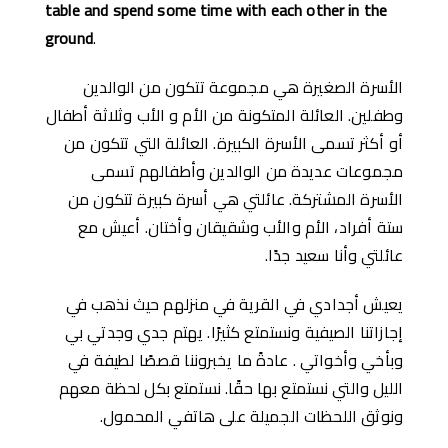
table and spend some time with each other in the
ground
.
الأسرة الصغيرة هي مجموعة تتكون من الوالدين
وطفلين. العائلة المتكونة من اﻷم و اﻷب وثلاثة أطفال
أو أكثر تسمى الأسرة الكبيرة. العائلة التي تتكون من
مجموعات عديدة من الوالدين وأطفالهم تسمى
الأسرة المشتركة. عائلتي هي أسرة كبيرة تتكون من
ستة أفراد، الأم والأب وشقيقان وأختان. أعيش مع
عائلتي وأنا سعيد جدًا.
يعيش أجدادي في القرية في منزلهم حيث نذهب في
إجازاتنا الصيفية ونستمتع كثيرًا. يهتم جدي وجدتي بي
وبأخي وأخواتي . عادةً ما يخبروننا قصصًا لطيفة في
الليل والتي نستمتع بها حقًا. نستمتع بكل لحظة معهم
ونوثق اللحظات الجميلة على هاتفي المحمول.