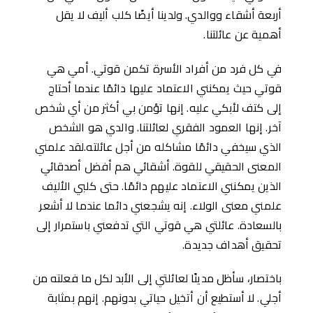
أربعة أشقاء ووالدي. ولدينا أيضًا كلب أليف لا يقل
أهمية عن عائلتنا.
في كل فرد من أفراد الأسرة تكمن قوتي. أمي هي
قوتي حيث يمكنني الاعتماد عليها دائمًا عندما أحتاج
إلى كتف لأبكي عليه. إنها تؤمن بي أكثر من أي شخص
آخر. إنها العمود الفقري لعائلتنا. والدي هو الشخص
الذي سيخفي دائمًا مشاكله من أجل عائلته.لقد علمني
المعنى الحقيقي للقوة. أشقائي هم أفضل أصدقائي
الذين يمكنني الاعتماد عليهم دائمًا. حتى كلبي الأليف
علمني معنى الولاء. إنه يشجعني دائما عندما لا أشعر
بالسعادة. عائلتي هي قوتي التي تدفعني باستمرار إلى
تحقيق أهداف جديدة.
باختصار، سأظل مدينًا لعائلتي إلى الأبد لكل ما فعلته من
أجلي. لا أستطيع أن أتخيل حياتي بدونهم. إنهم بمثابة