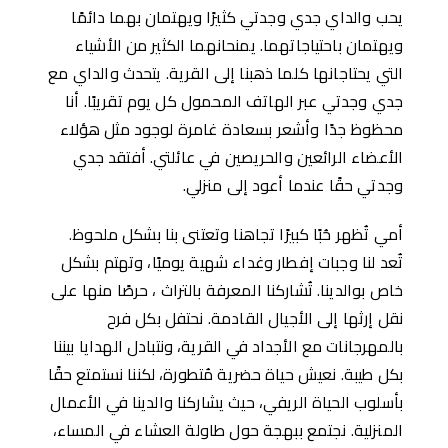
يحب والداي جدي وجدتي كثيرًا ويهتمان بهما دائمًا
ويهتمان باحتياجاتهما. يمنحانهما الكثير من الأشياء
التي يحتاجانها كلما ذهبنا إلى القرية. يتحدث والداي مع
جدي وجدتي عبر الهاتف المحمول كل يوم تقريبًا. أنا
محظوظ جدًا وأشعر بسعادة غامرة لوجود مثل هؤلاء
الأعضاء الرائعين والحريصين في عائلتي. أفتقد جدي
وجدتي حقًا عندما أعود إلى منزلي.
أمي تُظهر حُبًا كبيرًا تجاهنا وتعتنى بنا بشكل ملحوظ.
تُعد لنا وجبات إفطار وغداء شهية يوميًا، وتهتم بشكل
خاص بوالدينا. تُشاركنا المعرفة بالتراث ، حرصًا منها على
نقل إرثها إلى الأجيال القادمة. نحتفل بكل فرح
بالمهرجانات مع الأجداد في القرية، ونتبادل الهدايا بيننا
بكل طيبة. نعيش حياة حضرية مُتطورة، لكننا نستمتع حقًا
بأسلوب الحياة الريفي، حيث يشاركنا والدينا في الأعمال
المنزلية. نجتمع ببهجة حول طاولة العشاء في المساء،