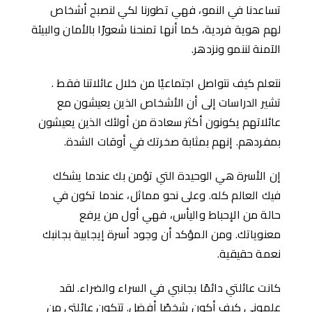
تساعدنا في النمو، فهي تطورنا لكي لنصبح أشخاص
لهم هوية فردية، كما أنها تمنحنا شعورًا بالأمان والبيئة
الآمنة لننمو ونزدهر.
نتعلم كيف نتواصل اجتماعيًا من خلال عائلاتنا فقط .
تشير الدراسات إلى أن الأشخاص الذين يعيشون مع
عائلاتهم يكونون أكثر سعادة من أولئك الذين يعيشون
بمفردهم. إنهم بمثابة صخرتك في أوقات الشدة.
إن الأسرة هي الوحيدة التي تؤمن بك عندما يشكك
فيك العالم كله. وعلى نحو مماثل، عندما تكون في
حالة من الإحباط واليأس، فهي أول من يرفع
معنوياتك. ومن المؤكد أن وجود أسرة إيجابية بجانبك
نعمة حقيقية.
كانت عائلتي دائمًا بجانبي في السراء والضراء. لقد
علموني كيف أكون شخصًا أفضل. تتكون عائلتي من