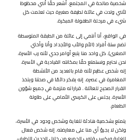
شخصية صالحة في المجتمع. أشعر حقًا أنني محظوظ
لأنني ولدت في عائلة لطيفة صغيرة حيث تعلمت كل
شيء في مرحلة الطفولة المبكرة.
في الواقع، أنا أنتمي إلى عائلة من الطبقة المتوسطة
تضم ستة أفراد (الأم والأب والأجداد وأنا وأختي
الصغرى). كل واحد منا يتبع أوامر جدي لأنه رب الأسرة.
نحن نحترم ونستمتع حقًا بمكانته القيادية في الأسرة.
إنه شخص عظيم لأنه قام بالعديد من الأنشطة
المغامرة في عصره. إنه يفكر دائمًا في صحتنا ويتخذ
القرار الصحيح للعائلة . قراراته ملزمة في جميع شؤون
الأسرة. يجلس على الكرسي الأمامي على طاولة
الطعام.
يتمتع بشخصية هادئة للغاية وشخص ودود في الأسرة،
ولكن لا يجرؤ أي منا على معارضته. إنه شخص فعال
للغاية ويكسب قلوب الجميع من خلال الحديث اللطيف.