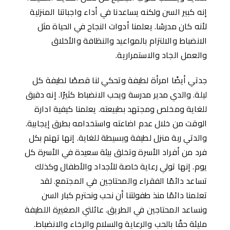
إنه كبير السن ولكنه يساعدنا في أداء واجباتنا المنزلية
لأنه كان مدرسًا. يعلمنا أدوات النجاح في الحياة مثل
الانضباط والالتزام بالمواعيد والنظافة والأخلاق
والعمل الجاد والاستمرارية.
جدتي أيضًا امرأة لطيفة وتحكي لنا قصصًا لطيفة كل
ليلة. والدي مدير مدرسة ويحب الانضباط كثيرًا. إنه دقيق
للغاية ومخلص ومجتهد بطبيعته. يعلمنا كيفية ادارة
الوقت من خلال عدم اضاعته واستخدامه بطرق إيجابية.
والدتي ربة منزل لطيفة وبسيطة للغاية. إنها تهتم بكل
فرد من أفراد الأسرة وتخلق بيئة سعيدة في الأسرة كل
يوم. إنها تولي رعاية خاصة للأجداد والأطفال وكذلك
تساعد دائمًا الفقراء والمحتاجين في المجتمع. لقد
تعلمنا دائمًا منذ طفولتنا أن نحب ونحترم كبار السن
ونساعد المحتاجين في الطريق. عائلتي الصغيرة اللطيفة
مليئة حقًا بالحب والرعاية والسلام والرخاء والانضباط.